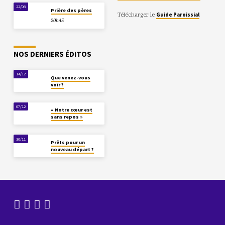
22/08
Prière des pères
Télécharger le
Guide Paroissial
20h45
NOS DERNIERS ÉDITOS
14/12
Que venez-vous
voir ?
07/12
« Notre cœur est
sans repos »
30/11
Prêts pour un
nouveau départ ?