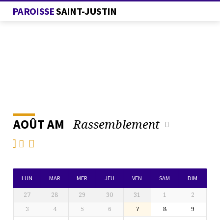
PAROISSE
SAINT-JUSTIN
Rassemblement
AOÛT AM
L’AGENDA
DE
LA
PAROISSE
LUN
MAR
MER
JEU
VEN
SAM
DIM
27
28
29
30
31
1
2
3
4
5
6
7
8
9