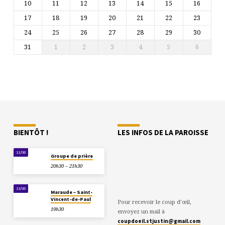
10
11
12
13
14
15
16
17
18
19
20
21
22
23
24
25
26
27
28
29
30
31
1
2
3
4
5
6
BIENTÔT !
LES INFOS DE LA PAROISSE
11/08
Groupe de prière
20h30 – 21h30
13/08
Maraude – Saint-
Vincent-de-Paul
Pour recevoir le coup d’œil,
19h30
envoyez un mail à
coupdoeil.stjustin@gmail.com