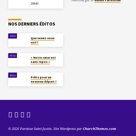
20h45
NOS DERNIERS ÉDITOS
14/12
Que venez-vous
voir ?
07/12
« Notre cœur est
sans repos »
30/11
Prêts pour un
nouveau départ ?
© 2026 Paroisse Saint-Justin. Site Wordpress par
ChurchThemes.com