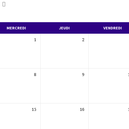
t
MERCREDI
JEUDI
VENDREDI
1
2
8
9
15
16