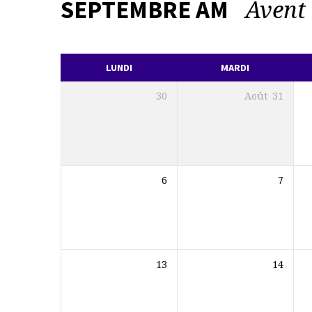
Aven
SEPTEMBRE AM
L’AGENDA
DE
LUNDI
MARDI
LA
30
Août
31
PAROISSE
6
7
13
14