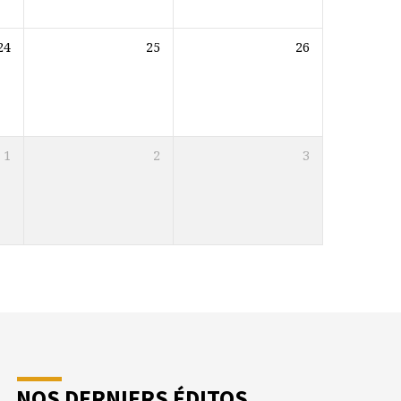
24
25
26
1
2
3
NOS DERNIERS ÉDITOS