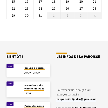
15
16
17
18
19
20
21
22
23
24
25
26
27
28
29
30
31
1
2
3
4
BIENTÔT !
LES INFOS DE LA PAROISSE
11/08
Groupe de prière
20h30 – 21h30
13/08
Maraude – Saint-
Vincent-de-Paul
Pour recevoir le coup d’œil,
19h30
envoyez un mail à
coupdoeil.stjustin@gmail.com
22/08
Prière des pères
Télécharger le
Guide Paroissial