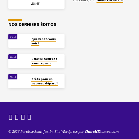
20h45
NOS DERNIERS ÉDITOS
14/12
Que venez-vous
voir ?
07/12
« Notre cœur est
sans repos »
30/11
Prêts pour un
nouveau départ ?
© 2026 Paroisse Saint-Justin. Site Wordpress par
ChurchThemes.com