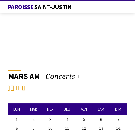
PAROISSE
SAINT-JUSTIN
Concerts
MARS AM
L’AGENDA
DE
LA
PAROISSE
LUN
MAR
MER
JEU
VEN
SAM
DIM
1
2
3
4
5
6
7
8
9
10
11
12
13
14