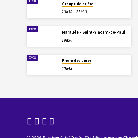
11/08
Groupe de prière
20h30 – 21h30
13/08
Maraude – Saint-Vincent-de-Paul
19h30
22/08
Prière des pères
20h45
© 2026 Paroisse Saint-Justin. Site Wordpress par
Churc