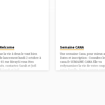
Welcome
Semaine CANA
ue la vie à deux le vaut bien
Une semaine Cana, pour mieux a
de lancement lundi 2 octobre à
Dates et inscription : Consultez le
 65 rue RivaySi vous êtes
cana.fr SEMAINE CANA Elle va
sés, contactez Sarah et Joël
redynamiser la vie de votre coupl
 Sarah et Joël
votre famille. Venez comme vous
Rcanawelcome@paroisselevallois.fr06
et laissez-vous surprendre : dan
6 59
cadre sympa, temps en couple, to
partage, détente et prière. 1,2,3 
week-ends) Les enfants sont accu
les 1er et 3e week-end. RETRAIT
GUÉRISON DU COUPLE Votre cou
traverse un moment difficile ?
Retrouvez unité et joie.