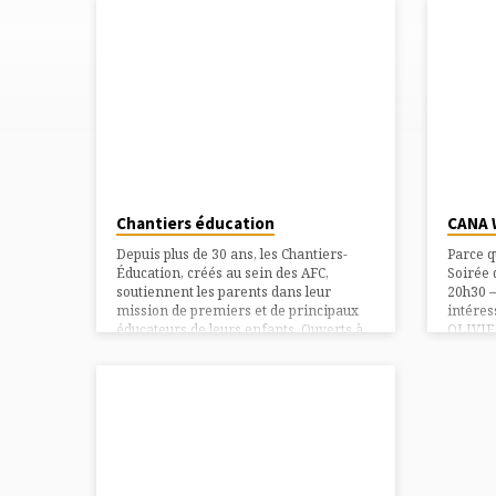
COUPLES
ET
FAMILLES
Chantiers éducation
CANA 
Depuis plus de 30 ans, les Chantiers-
Parce q
Éducation, créés au sein des AFC,
Soirée 
soutiennent les parents dans leur
20h30 –
mission de premiers et de principaux
intéres
éducateurs de leurs enfants. Ouverts à
OLIVIER
tous, les “Chantiers” sont un temps
OLIVIE
d’écoute, d’échange et de partage de
77 88 1
l’expérience vécue sur des questions
éducatives. En équipe de 6 à 10, les
parents se rencontrent une fois par
mois pendant l’année scolaire. Les
sujets sont variés : les rivalités frères-
sœurs, l’articulation vie familiale-vie