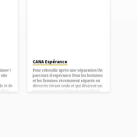
CANA Espérance
imer !
Pour rebondir après une séparation Un
 site
parcours d’espérance Pour les hommes
et les femmes récemment séparés ou
e et de
divorcés vivant seuls et qui désirent un
 êtes
accompagnement humain et spirituel
s un
pour traverser cette épreuve. Pour
pos,
rebondir Cana Espérance propose un
CANA (3
parcours mensuel de discernement et
eillis
d’apaisement. Et s’ouvrir à l’amour
E
inconditionnel de Dieu. Soyez les
ple
bienvenus, vous pouvez rejoindre le
parcours 2025-2026 à tout moment. Les
rencontres sont mensuelles. Une