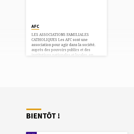
professionnelle, les écrans, les peurs…
AFC
LES ASSOCIATIONS FAMILIALES
CATHOLIQUES Les AFC sont une
association pour agir dans la société,
auprès des pouvoirs publics et des
institutions nationales et locales, en
faveur de la famille, à la lumière de
l’enseignement de l’Église. À Levallois,
l’AFC propose chaque année deux
braderies, un atelier «cycloshow» mère-
fille, une entraide entre les adhérents
via la newsletter et une liste de baby-
sitters. Contact : Pauline Pingat
afcdelevallois@gmail.com
BIENTÔT !