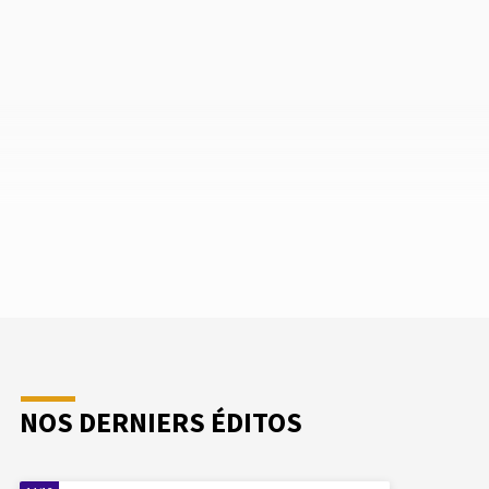
rencontre par mois, le samedi de 18h30
à 20h, suivie d’un dîner pour celles…
NOS DERNIERS ÉDITOS