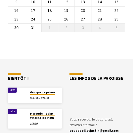
9
10
11
12
13
14
15
16
17
18
19
20
21
22
23
24
25
26
27
28
29
30
31
1
2
3
4
5
BIENTÔT !
LES INFOS DE LA PAROISSE
11/08
Groupe de prière
20h30 – 21h30
13/08
Maraude – Saint-
Vincent-de-Paul
Pour recevoir le coup d’œil,
19h30
envoyez un mail à
coupdoeil.stjustin@gmail.com