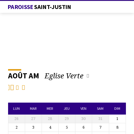
PAROISSE
SAINT-JUSTIN
Eglise Verte
AOÛT AM
L’AGENDA
DE
LA
PAROISSE
LUN
MAR
MER
JEU
VEN
SAM
DIM
26
27
28
29
30
31
1
2
3
4
5
6
7
8