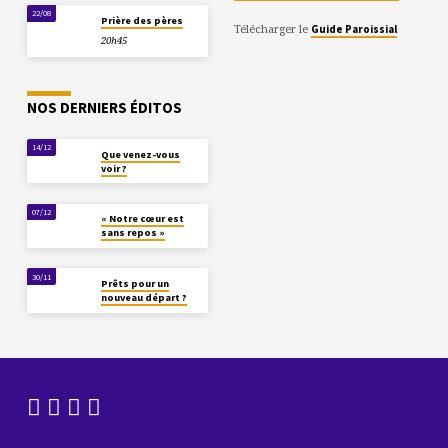
22/08
Prière des pères
Télécharger le
Guide Paroissial
20h45
NOS DERNIERS ÉDITOS
14/12
Que venez-vous
voir ?
07/12
« Notre cœur est
sans repos »
30/11
Prêts pour un
nouveau départ ?