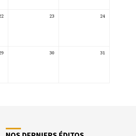
22
23
24
29
30
31
NOS DERNIERS ÉDITOS