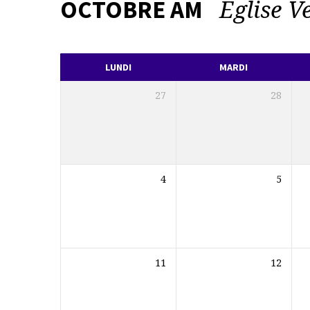
Eglise V
OCTOBRE AM
L’AGENDA
DE
LUNDI
MARDI
LA
27
28
PAROISSE
4
5
11
12