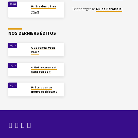
22/08
Prière des pères
Télécharger le
Guide Paroissial
20h45
NOS DERNIERS ÉDITOS
14/12
Que venez-vous
voir ?
07/12
« Notre cœur est
sans repos »
30/11
Prêts pour un
nouveau départ ?