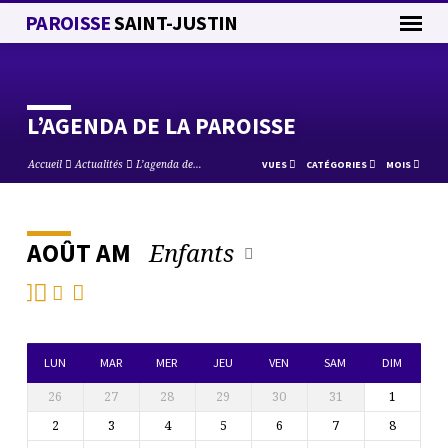
PAROISSE
SAINT-JUSTIN
L’AGENDA DE LA PAROISSE
Accueil
Actualités
L’agenda de…
VUES
CATÉGORIES
MOIS
Enfants
AOÛT AM
L’AGENDA
DE
LA
PAROISSE
LUN
MAR
MER
JEU
VEN
SAM
DIM
26
27
28
29
30
31
1
2
3
4
5
6
7
8