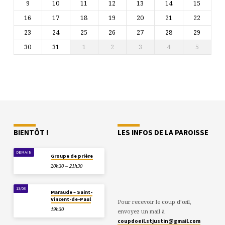
9
10
11
12
13
14
15
16
17
18
19
20
21
22
23
24
25
26
27
28
29
30
31
1
2
3
4
5
BIENTÔT !
LES INFOS DE LA PAROISSE
DEMAIN
Groupe de prière
20h30 – 21h30
13/08
Maraude – Saint-
Vincent-de-Paul
Pour recevoir le coup d’œil,
19h30
envoyez un mail à
coupdoeil.stjustin@gmail.com