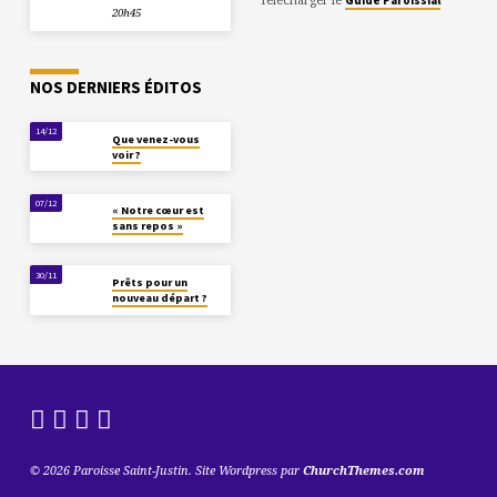
20h45
NOS DERNIERS ÉDITOS
14/12
Que venez-vous
voir ?
07/12
« Notre cœur est
sans repos »
30/11
Prêts pour un
nouveau départ ?
© 2026 Paroisse Saint-Justin. Site Wordpress par
ChurchThemes.com