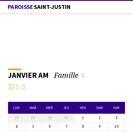
PAROISSE
SAINT-JUSTIN
Famille
JANVIER AM
L’AGENDA
DE
LA
PAROISSE
LUN
MAR
MER
JEU
VEN
SAM
DIM
28
29
30
31
1
2
3
4
5
6
7
8
9
10