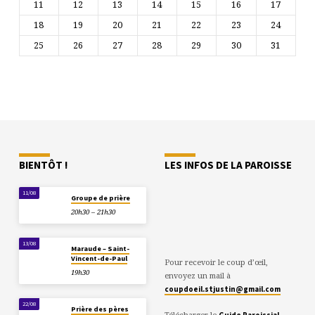
11
12
13
14
15
16
17
18
19
20
21
22
23
24
25
26
27
28
29
30
31
BIENTÔT !
LES INFOS DE LA PAROISSE
11/08
Groupe de prière
20h30 – 21h30
13/08
Maraude – Saint-
Vincent-de-Paul
Pour recevoir le coup d’œil,
19h30
envoyez un mail à
coupdoeil.stjustin@gmail.com
22/08
Prière des pères
Télécharger le
Guide Paroissial