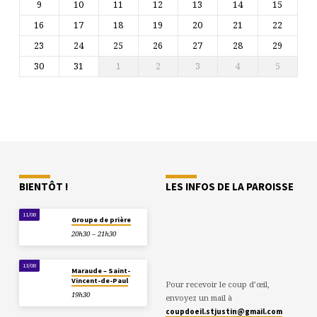
9
10
11
12
13
14
15
16
17
18
19
20
21
22
23
24
25
26
27
28
29
30
31
1
2
3
4
5
BIENTÔT !
LES INFOS DE LA PAROISSE
11/08
Groupe de prière
20h30 – 21h30
13/08
Maraude – Saint-
Vincent-de-Paul
Pour recevoir le coup d’œil,
19h30
envoyez un mail à
coupdoeil.stjustin@gmail.com