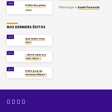
22/08
Prière des pères
Télécharger le
Guide Paroissial
20h45
NOS DERNIERS ÉDITOS
14/12
Que venez-vous
voir ?
07/12
« Notre cœur est
sans repos »
30/11
Prêts pour un
nouveau départ ?