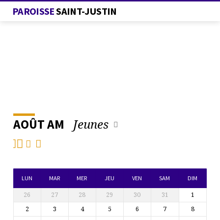
PAROISSE
SAINT-JUSTIN
Jeunes
AOÛT AM
L’AGENDA
DE
LA
PAROISSE
LUN
MAR
MER
JEU
VEN
SAM
DIM
26
27
28
29
30
31
1
2
3
4
5
6
7
8