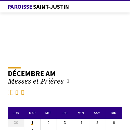
PAROISSE
SAINT-JUSTIN
DÉCEMBRE AM
L’AGENDA
Messes et Prières
DE
LA
PAROISSE
LUN
MAR
MER
JEU
VEN
SAM
DIM
30
2
3
4
5
6
1