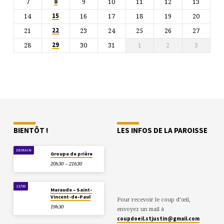
7
9
10
11
12
13
8
14
16
17
18
19
20
15
21
23
24
25
26
27
22
28
30
31
1
2
3
29
BIENTÔT !
LES INFOS DE LA PAROISSE
DEMAIN
Groupe de prière
20h30 – 21h30
13/08
Maraude – Saint-
Vincent-de-Paul
Pour recevoir le coup d’œil,
19h30
envoyez un mail à
coupdoeil.stjustin@gmail.com