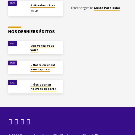
22/08
Prière des pères
Télécharger le
Guide Paroissial
20h45
NOS DERNIERS ÉDITOS
14/12
Que venez-vous
voir ?
07/12
« Notre cœur est
sans repos »
30/11
Prêts pour un
nouveau départ ?