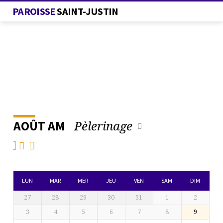
PAROISSE
SAINT-JUSTIN
Pèlerinage
AOÛT AM
L’AGENDA
DE
LA
PAROISSE
LUN
MAR
MER
JEU
VEN
SAM
DIM
27
28
29
30
31
1
2
3
4
5
6
7
8
9