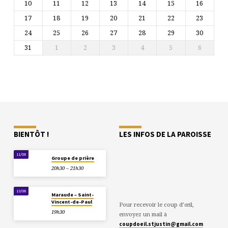
10
11
12
13
14
15
16
17
18
19
20
21
22
23
24
25
26
27
28
29
30
31
1
2
3
4
5
6
BIENTÔT !
LES INFOS DE LA PAROISSE
11/08
Groupe de prière
20h30 – 21h30
13/08
Maraude – Saint-
Vincent-de-Paul
Pour recevoir le coup d’œil,
19h30
envoyez un mail à
coupdoeil.stjustin@gmail.com