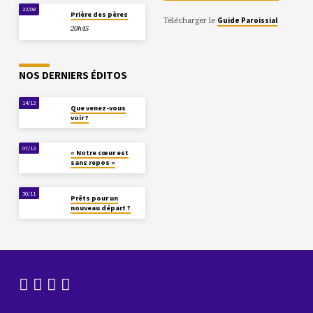
22/08
Prière des pères
Télécharger le
Guide Paroissial
20h45
NOS DERNIERS ÉDITOS
14/12
Que venez-vous
voir ?
07/12
« Notre cœur est
sans repos »
30/11
Prêts pour un
nouveau départ ?