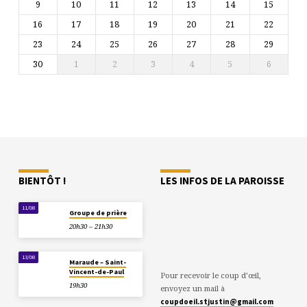
9
10
11
12
13
14
15
16
17
18
19
20
21
22
23
24
25
26
27
28
29
30
1
2
3
4
5
6
BIENTÔT !
LES INFOS DE LA PAROISSE
11/08
Groupe de prière
20h30 – 21h30
13/08
Maraude – Saint-
Vincent-de-Paul
Pour recevoir le coup d’œil,
19h30
envoyez un mail à
coupdoeil.stjustin@gmail.com