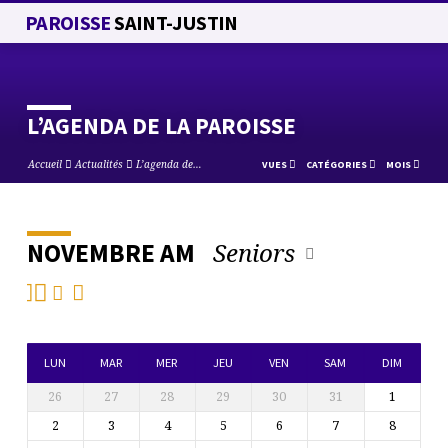
PAROISSE
SAINT-JUSTIN
L’AGENDA DE LA PAROISSE
Accueil
Actualités
L’agenda de…
VUES
CATÉGORIES
MOIS
Seniors
NOVEMBRE AM
L’AGENDA
DE
LA
PAROISSE
LUN
MAR
MER
JEU
VEN
SAM
DIM
26
27
28
29
30
31
1
2
3
4
5
6
7
8