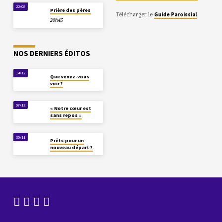
22/08
Prière des pères
Télécharger le
Guide Paroissial
20h45
NOS DERNIERS ÉDITOS
14/12
Que venez-vous
voir ?
07/12
« Notre cœur est
sans repos »
30/11
Prêts pour un
nouveau départ ?