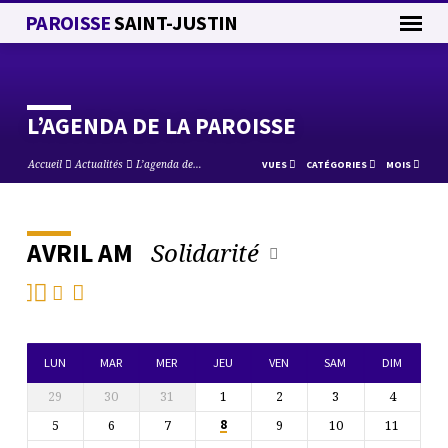
PAROISSE
SAINT-JUSTIN
L’AGENDA DE LA PAROISSE
Accueil
Actualités
L’agenda de…
VUES
CATÉGORIES
MOIS
Solidarité
AVRIL AM
L’AGENDA
DE
LA
PAROISSE
LUN
MAR
MER
JEU
VEN
SAM
DIM
29
30
31
1
2
3
4
5
6
7
9
10
11
8