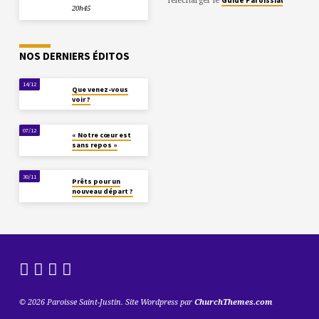
20h45
NOS DERNIERS ÉDITOS
14/12
Que venez-vous
voir ?
07/12
« Notre cœur est
sans repos »
30/11
Prêts pour un
nouveau départ ?
© 2026 Paroisse Saint-Justin. Site Wordpress par
ChurchThemes.com