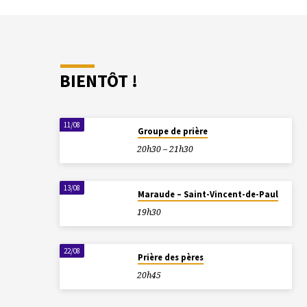
BIENTÔT !
11/08
Groupe de prière
20h30 – 21h30
13/08
Maraude – Saint-Vincent-de-Paul
19h30
22/08
Prière des pères
20h45