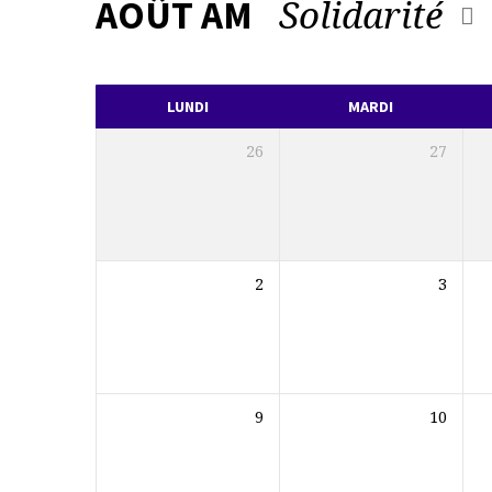
Solidarité
AOÛT AM
L’AGENDA
DE
LUNDI
MARDI
LA
26
27
PAROISSE
2
3
9
10