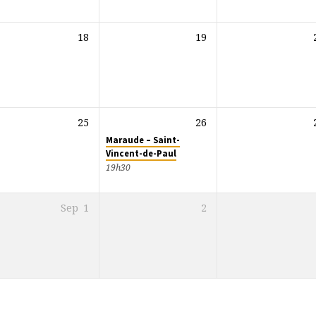
18
19
25
26
Maraude – Saint-
Vincent-de-Paul
19h30
Sep
1
2