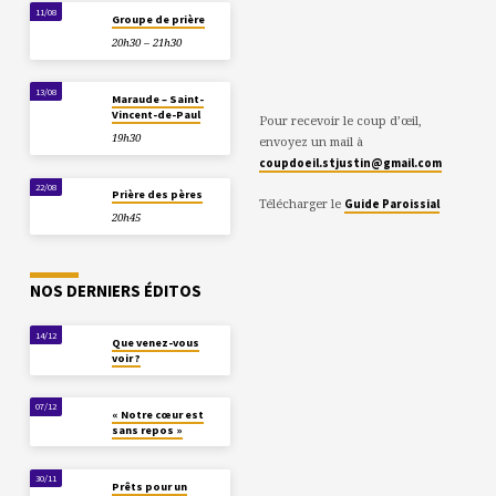
11/08
Groupe de prière
20h30 – 21h30
13/08
Maraude – Saint-
Vincent-de-Paul
Pour recevoir le coup d’œil,
19h30
envoyez un mail à
coupdoeil.stjustin@gmail.com
22/08
Prière des pères
Télécharger le
Guide Paroissial
20h45
NOS DERNIERS ÉDITOS
14/12
Que venez-vous
voir ?
07/12
« Notre cœur est
sans repos »
30/11
Prêts pour un