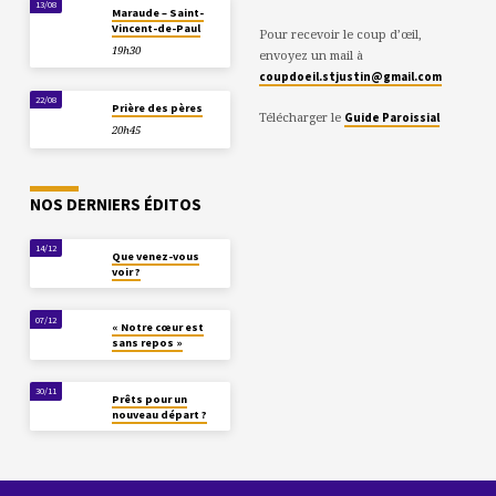
13/08
Maraude – Saint-
Vincent-de-Paul
Pour recevoir le coup d’œil,
19h30
envoyez un mail à
coupdoeil.stjustin@gmail.com
22/08
Prière des pères
Télécharger le
Guide Paroissial
20h45
NOS DERNIERS ÉDITOS
14/12
Que venez-vous
voir ?
07/12
« Notre cœur est
sans repos »
30/11
Prêts pour un
nouveau départ ?