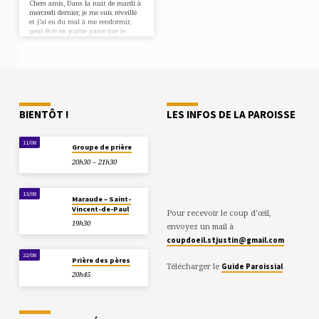
Chers amis, Dans la nuit de mardi à
mercredi dernier, je me suis réveillé
et j’ai eu du mal à me rendormir,
peut-être en partie parce que je
savais que je devais préparer
l’homélie de ce soir… Dans ces cas-là,
j’aime prier au milieu de la nuit
l’office de lectures… J’y trouve
l’apaisement avec la méditation des
psaumes et des textes…
BIENTÔT !
LES INFOS DE LA PAROISSE
11/08
Groupe de prière
20h30 – 21h30
13/08
Maraude – Saint-
Vincent-de-Paul
Pour recevoir le coup d’œil,
19h30
envoyez un mail à
coupdoeil.stjustin@gmail.com
22/08
Prière des pères
Télécharger le
Guide Paroissial
20h45