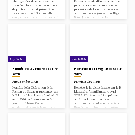
photographes de talents sont en
Rameaux particulièrement festives
train de trier et traiter les milliers
puisque nous avons pu vivre les
de photos qu’ils ont prises. Vous
professions de foi et premières des
retrouverez bientôt ici un album
communions des jeunes du collège
complet de ce merveilleux moment
Saint Justin. De très belles
vécu en paroisse.
célébrations qui ont donné la
tonalité d’une semaine Sainte
profonde et solennelle.
06/04/2026
05/04/2026
Homélie du Vendredi saint
Homélie de la vigile pascale
2026
2026
Paroisse Levallois
Paroisse Levallois
Homélie de la Célébration de la
Homélie de la Vigile Pascale par le P.
Passion du Seigneur prononcée par
Mustapha AmariSamedi 4 avril
le P. Louis-Marc Thomy. Vendredi 3
2026 à 21h. Avec les 13 baptêmes,
avril 2026 La Royauté selon Saint
confirmations et premières
Jean : Un Thème Central En
communion d’adultes et de lycéens.
écoutant cette année le récit de la
Bientôt les photos ! Une Lumière
Passion, j’ai été frappé par
Plus Forte que le Big Bang
l’importance donnée par Saint Jean
Comment est-ce possible qu’il y ait
au thème de la royauté. C’est la
autant de lumière alors qu’il fait
première question que Pilate pose à
nuit ? Nos cierges sont éteints et je
Jésus : « Es-tu le Roi des Juifs ? »
vois encore la lumière sur vos
Jésus alors l’interroge : « Dis-tu cela
visages. Au commencement, Dieu a
de toi-même, ou bien parce que
dit que la lumière soit, et ce n’était