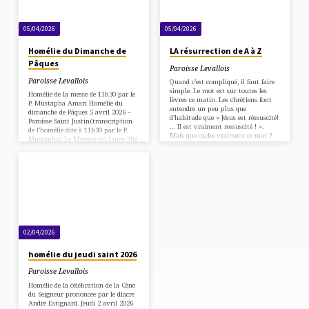
d’autres…
pas grand-chose,…
05/04/2026
05/04/2026
Homélie du Dimanche de
LA résurrection de A à Z
Pâques
Paroisse Levallois
Paroisse Levallois
Quand c’est compliqué, il faut faire
simple. Le mot est sur toutes les
Homélie de la messe de 11h30 par le
lèvres ce matin. Les chrétiens font
P. Mustapha Amari Homélie du
entendre un peu plus que
dimanche de Pâques 5 avril 2026 –
d’habitude que « Jésus est réssuscité!
Paroisse Saint Justin(transcription
… Il est vraiment ressuscité ! ».
de l’homélie dite à 11h30 par le P.
Mais que cache vraiment ce mot ?
Mustapha) Le Mystère du Linge Plié
Plus d’enquête de Colombux ici. Les
Est-ce qu’avant de partir, vous avez
prêtres de la paroisse vous
pris le temps de bien plier
proposent d’ouvrir l’abécédaire
vêtements et torchons ? Je vous
inhabituel de Pâques. Prenons la
pose la question parce que ça
résurrection lettre après lettre pour
pourrait être le signe que vous êtes
y voir plus clair 🙂 Note : cet
des ressuscités. Savoir plier votre
abécédaire est en cours
linge et ne pas le déléguer à…
d’élaboration. Certaines…
02/04/2026
homélie du jeudi saint 2026
Paroisse Levallois
Homélie de la célébration de la Cène
du Seigneur prononcée par le diacre
André Estignard. Jeudi 2 avril 2026