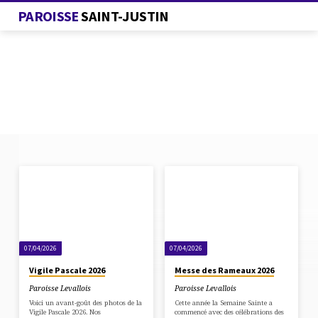
PAROISSE
SAINT-JUSTIN
MESSAGES
DE
AVRIL
PM
07/04/2026
07/04/2026
Vigile Pascale 2026
Messe des Rameaux 2026
Paroisse Levallois
Paroisse Levallois
Voici un avant-goût des photos de la
Cette année la Semaine Sainte a
Vigile Pascale 2026. Nos
commencé avec des célébrations des