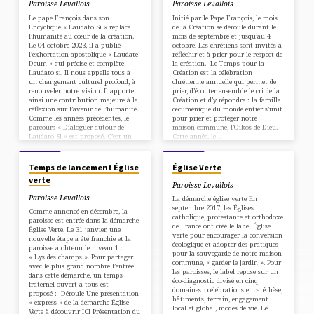
Paroisse Levallois
Paroisse Levallois
Le pape François dans son
Initié par le Pape François, le mois
Encyclique « Laudato Si » replace
de la Création se déroule durant le
l’humanité au cœur de la création.
mois de septembre et jusqu’au 4
Le 04 octobre 2023, il a publié
octobre. Les chrétiens sont invités à
l’exhortation apostolique « Laudate
réfléchir et à prier pour le respect de
Deum » qui précise et complète
la création. Le Temps pour la
Laudato si, Il nous appelle tous à
Création est la célébration
un changement culturel profond, à
chrétienne annuelle qui permet de
renouveler notre vision. Il apporte
prier, d’écouter ensemble le cri de la
ainsi une contribution majeure à la
Création et d’y répondre : la famille
réflexion sur l’avenir de l’humanité.
œcuménique du monde entier s’unit
Comme les années précédentes, le
pour prier et protéger notre
parcours « Dialoguer autour de
maison commune, l’Oikos de Dieu.
Laudato Si » est proposé. C’est un
Cette année, le…
engagement sur 8 rencontres, une
04/02/2023
14/12/2022
fois par mois…
Temps de lancement Église
Église Verte
verte
Paroisse Levallois
Paroisse Levallois
La démarche église verte En
septembre 2017, les Églises
Comme annoncé en décembre, la
catholique, protestante et orthodoxe
paroisse est entrée dans la démarche
de France ont créé le label Église
Église Verte. Le 31 janvier, une
verte pour encourager la conversion
nouvelle étape a été franchie et la
écologique et adopter des pratiques
paroisse a obtenu le niveau 1 :
pour la sauvegarde de notre maison
« Lys des champs ». Pour partager
commune, « garder le jardin ». Pour
avec le plus grand nombre l’entrée
les paroisses, le label repose sur un
dans cette démarche, un temps
éco-diagnostic divisé en cinq
fraternel ouvert à tous est
domaines : célébrations et catéchèse,
proposé : Déroulé Une présentation
bâtiments, terrain, engagement
« express » de la démarche Église
local et global, modes de vie. Le
Verte à découvrir ICI Présentation du