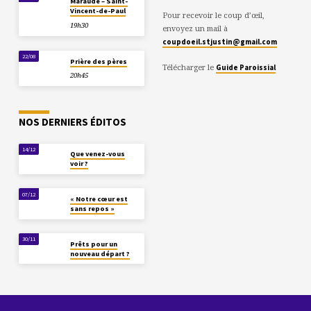
Maraude – Saint-
Vincent-de-Paul
Pour recevoir le coup d’œil,
19h30
envoyez un mail à
coupdoeil.stjustin@gmail.com
22/08
Prière des pères
Télécharger le
Guide Paroissial
20h45
NOS DERNIERS ÉDITOS
14/12
Que venez-vous
voir ?
07/12
« Notre cœur est
sans repos »
30/11
Prêts pour un
nouveau départ ?