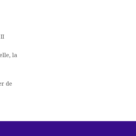
II
lle, la
er de