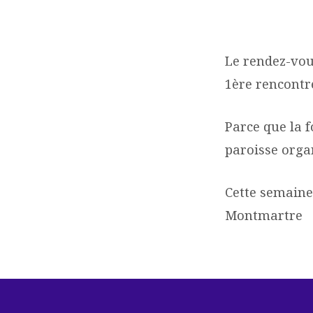
RENDEZ-
VOUS
Le rendez-vou
1ère rencontr
DES
SENIORS
Parce que la f
paroisse organ
Cette semaine,
Montmartre