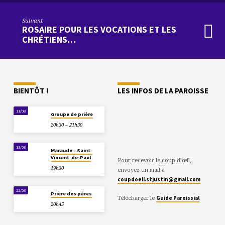
Suivant
ROSAIRE POUR LES VOCATIONS ET LES
CHRÉTIENS…
BIENTÔT !
LES INFOS DE LA PAROISSE
11/08
Groupe de prière
20h30 – 21h30
13/08
Maraude – Saint-
Vincent-de-Paul
Pour recevoir le coup d’œil,
19h30
envoyez un mail à
coupdoeil.stjustin@gmail.com
22/08
Prière des pères
Télécharger le
Guide Paroissial
20h45