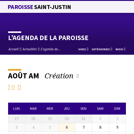
PAROISSE
SAINT-JUSTIN
L’AGENDA DE LA PAROISSE
Accueil
Actualités
L’agenda de…
VUES
CATÉGORIES
MOIS
Création
AOÛT AM
L’AGENDA
DE
LA
PAROISSE
LUN
MAR
MER
JEU
VEN
SAM
DIM
27
28
29
30
31
1
2
3
4
5
6
7
8
9