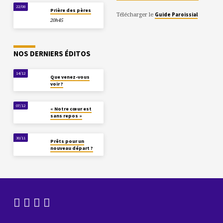
22/08
Prière des pères
Télécharger le
Guide Paroissial
20h45
NOS DERNIERS ÉDITOS
14/12
Que venez-vous
voir ?
07/12
« Notre cœur est
sans repos »
30/11
Prêts pour un
nouveau départ ?