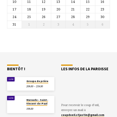
10
11
12
13
14
15
16
17
18
19
20
21
22
23
24
25
26
27
28
29
30
31
1
2
3
4
5
6
BIENTÔT !
LES INFOS DE LA PAROISSE
11/08
Groupe de prière
20h30 – 21h30
13/08
Maraude – Saint-
Vincent-de-Paul
Pour recevoir le coup d’œil,
19h30
envoyez un mail à
coupdoeil.stjustin@gmail.com