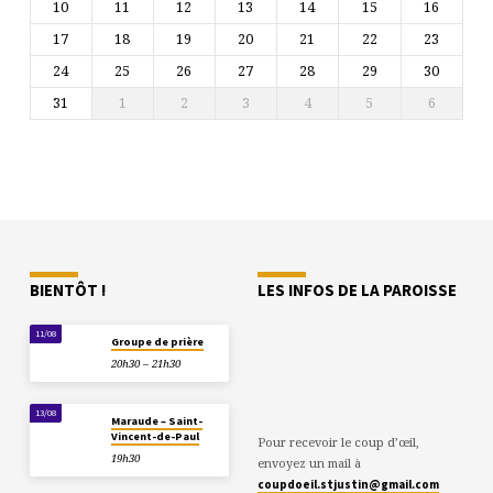
10
11
12
13
14
15
16
17
18
19
20
21
22
23
24
25
26
27
28
29
30
31
1
2
3
4
5
6
BIENTÔT !
LES INFOS DE LA PAROISSE
11/08
Groupe de prière
20h30 – 21h30
13/08
Maraude – Saint-
Vincent-de-Paul
Pour recevoir le coup d’œil,
19h30
envoyez un mail à
coupdoeil.stjustin@gmail.com