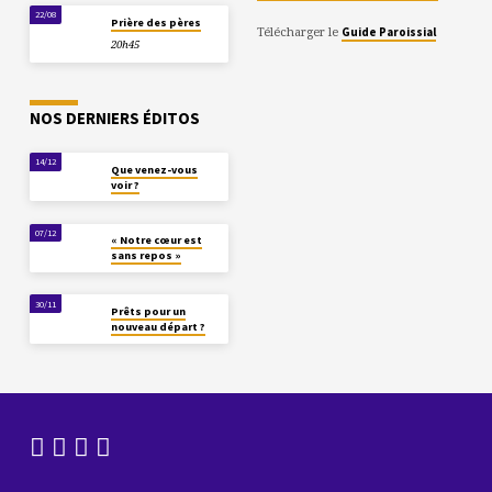
22/08
Prière des pères
Télécharger le
Guide Paroissial
20h45
NOS DERNIERS ÉDITOS
14/12
Que venez-vous
voir ?
07/12
« Notre cœur est
sans repos »
30/11
Prêts pour un
nouveau départ ?