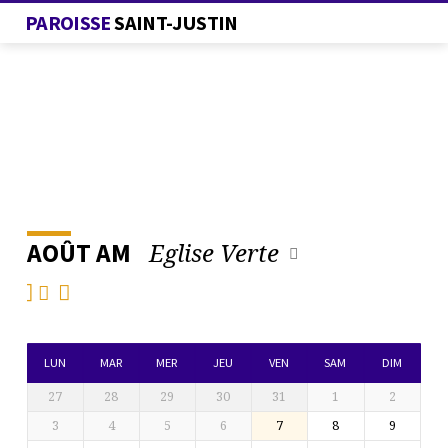
PAROISSE
SAINT-JUSTIN
Eglise Verte
AOÛT AM
L’AGENDA
DE
LA
PAROISSE
LUN
MAR
MER
JEU
VEN
SAM
DIM
27
28
29
30
31
1
2
3
4
5
6
7
8
9