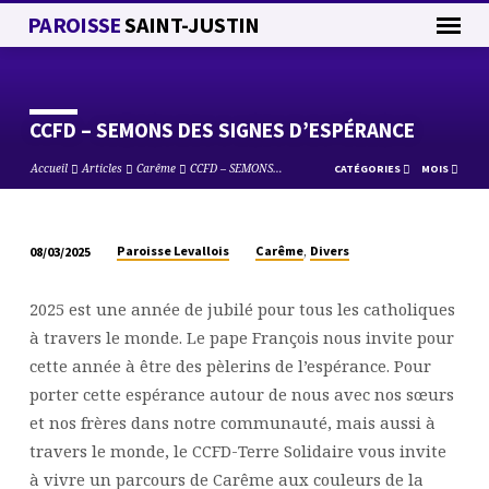
PAROISSE
SAINT-JUSTIN
CCFD – SEMONS DES SIGNES D’ESPÉRANCE
Accueil
Articles
Carême
CCFD – SEMONS…
CATÉGORIES
MOIS
,
Paroisse Levallois
Carême
Divers
08/03/2025
CCFD
–
2025 est une année de jubilé pour tous les catholiques
SEMONS
à travers le monde. Le pape François nous invite pour
DES
cette année à être des pèlerins de l’espérance. Pour
SIGNES
porter cette espérance autour de nous avec nos sœurs
D’ESPÉRANCE
et nos frères dans notre communauté, mais aussi à
travers le monde, le CCFD-Terre Solidaire vous invite
à vivre un parcours de Carême aux couleurs de la