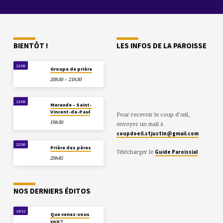
BIENTÔT !
LES INFOS DE LA PAROISSE
11/08
Groupe de prière
20h30 – 21h30
13/08
Maraude – Saint-
Vincent-de-Paul
Pour recevoir le coup d’œil,
19h30
envoyez un mail à
coupdoeil.stjustin@gmail.com
22/08
Prière des pères
Télécharger le
Guide Paroissial
20h45
NOS DERNIERS ÉDITOS
14/12
Que venez-vous
voir ?