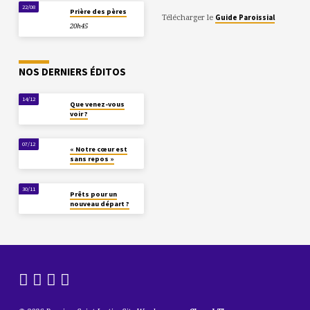
22/08
Prière des pères
Télécharger le
Guide Paroissial
20h45
NOS DERNIERS ÉDITOS
14/12
Que venez-vous
voir ?
07/12
« Notre cœur est
sans repos »
30/11
Prêts pour un
nouveau départ ?