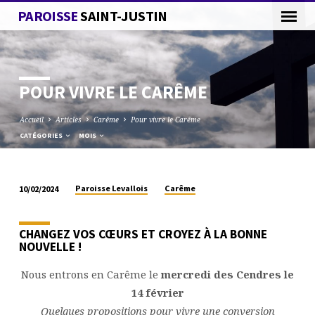
PAROISSE
SAINT-JUSTIN
POUR VIVRE LE CARÊME
Accueil
Articles
Carême
Pour vivre le Carême
CATÉGORIES
MOIS
Paroisse Levallois
Carême
10/02/2024
POUR
VIVRE
CHANGEZ VOS CŒURS ET CROYEZ À LA BONNE
LE
NOUVELLE !
CARÊME
Nous entrons en Carême le
mercredi des Cendres le
14 février
Quelques propositions pour vivre une conversion