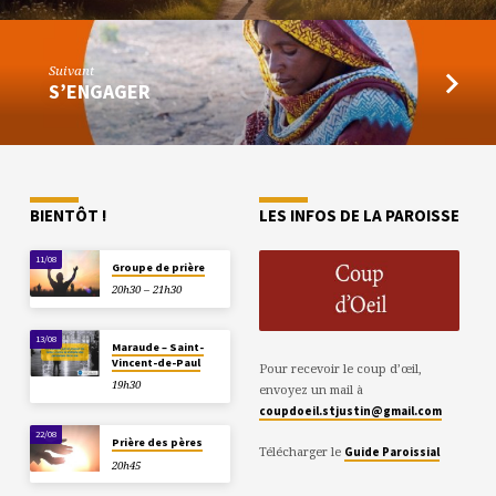
Suivant
S’ENGAGER
BIENTÔT !
LES INFOS DE LA PAROISSE
11/08
Groupe de prière
20h30 – 21h30
13/08
Maraude – Saint-
Vincent-de-Paul
Pour recevoir le coup d’œil,
19h30
envoyez un mail à
coupdoeil.stjustin@gmail.com
22/08
Prière des pères
Télécharger le
Guide Paroissial
20h45