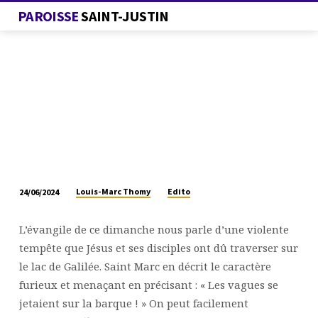
PAROISSE
SAINT-JUSTIN
Louis-Marc Thomy
Edito
24/06/2024
« SAISIS
DE
L’évangile de ce dimanche nous parle d’une violente
PEUR »
tempête que Jésus et ses disciples ont dû traverser sur
OU
le lac de Galilée. Saint Marc en décrit le caractère
« SAISIS
furieux et menaçant en précisant : « Les vagues se
PAR
jetaient sur la barque ! » On peut facilement
L’AMOUR