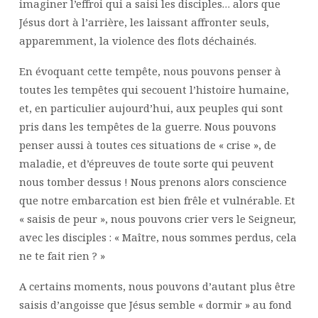
imaginer l’effroi qui a saisi les disciples… alors que
DU
Jésus dort à l’arrière, les laissant affronter seuls,
CHRIST »
:
apparemment, la violence des flots déchainés.
À
En évoquant cette tempête, nous pouvons penser à
NOUS
toutes les tempêtes qui secouent l’histoire humaine,
DE
CHOISIR
et, en particulier aujourd’hui, aux peuples qui sont
!
pris dans les tempêtes de la guerre. Nous pouvons
penser aussi à toutes ces situations de « crise », de
maladie, et d’épreuves de toute sorte qui peuvent
nous tomber dessus ! Nous prenons alors conscience
que notre embarcation est bien frêle et vulnérable. Et
« saisis de peur », nous pouvons crier vers le Seigneur,
avec les disciples : « Maître, nous sommes perdus, cela
ne te fait rien ? »
A certains moments, nous pouvons d’autant plus être
saisis d’angoisse que Jésus semble « dormir » au fond