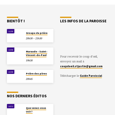
BIENTÔT !
LES INFOS DE LA PAROISSE
11/08
Groupe de prière
20h30 – 21h30
13/08
Maraude – Saint-
Vincent-de-Paul
Pour recevoir le coup d’œil,
19h30
envoyez un mail à
coupdoeil.stjustin@gmail.com
22/08
Prière des pères
Télécharger le
Guide Paroissial
20h45
NOS DERNIERS ÉDITOS
14/12
Que venez-vous
voir ?