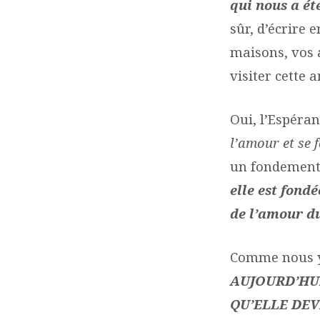
qui nous a ét
sûr, d’écrire e
maisons, vos 
visiter cette 
Oui, l’Espéran
l’amour et se 
un fondement s
elle est fond
de l’amour du
Comme nous y 
AUJOURD’HUI
QU’ELLE DEV