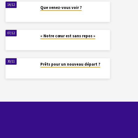
14/12
Que venez-vous voir ?
07/12
« Notre cœur est sans repos »
30/11
Prêts pour un nouveau départ ?