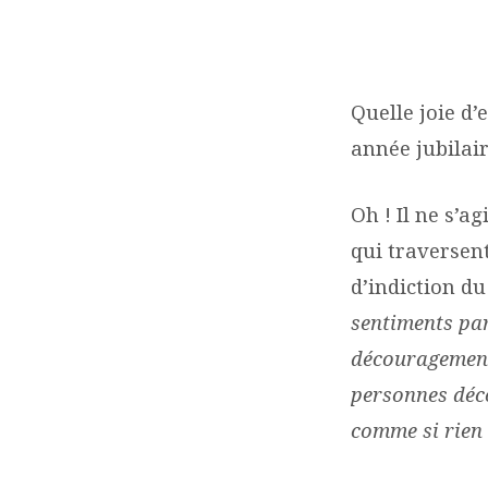
JUBILÉ
2025 :
Quelle joie d’
année jubilai
ENTRONS
DANS
Oh ! Il ne s’a
qui traversen
L’ESPÉRANCE !
d’indiction du
sentiments parf
découragement
personnes déco
comme si rien 