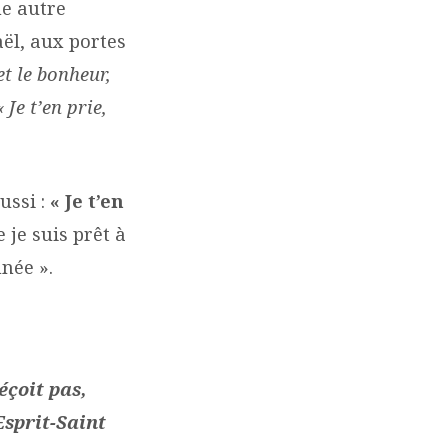
ne autre
aël, aux portes
et le bonheur,
« Je t’en prie,
ussi :
« Je t’en
 je suis prêt à
née ».
éçoit pas,
Esprit-Saint