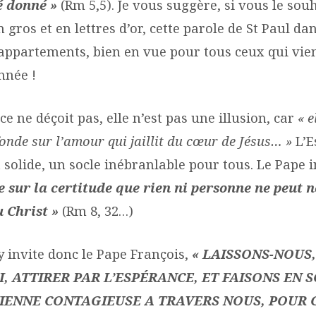
é donné »
(Rm 5,5). Je vous suggère, si vous le sou
n gros et en lettres d’or, cette parole de St Paul da
appartements, bien en vue pour tous ceux qui vie
année !
ce ne déçoit pas, elle n’est pas une illusion, car
« e
fonde sur l’amour qui jaillit du cœur de Jésus… »
L’E
olide, un socle inébranlable pour tous. Le Pape i
ée sur la certitude que rien ni personne ne peut 
 Christ »
(Rm 8, 32…)
invite donc le Pape François,
« LAISSONS-NOUS,
, ATTIRER PAR L’ESPÉRANCE, ET FAISONS EN 
IENNE CONTAGIEUSE A TRAVERS NOUS, POUR 