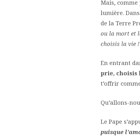
Mais, comme p
lumière. Dans 
de la Terre P
ou la mort et 
choisis la vie !
En entrant dan
prie, choisis 
t’offrir comm
Qu’allons-nou
Le Pape s’appu
puisque l’amo