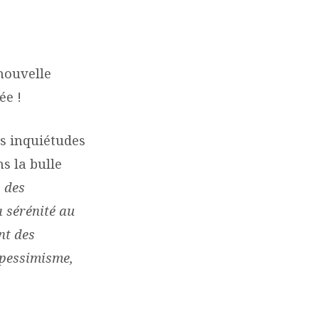
 nouvelle
ée !
les inquiétudes
s la bulle
s des
a sérénité au
nt des
 pessimisme,