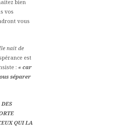
haitez bien
ns vos
ndront vous
lle nait de
spérance est
nsiste :
« car
nous séparer
 DES
SORTE
CEUX QUI LA