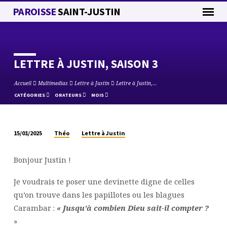
PAROISSE
SAINT-JUSTIN
LETTRE À JUSTIN, SAISON 3
Accueil
Multimedias
Lettre à Justin
Lettre à Justin,…
CATÉGORIES
ORATEURS
MOIS
Théo
Lettre à Justin
15/01/2025
LETTRE
À
Bonjour Justin !
JUSTIN,
SAISON
Je voudrais te poser une devinette digne de celles
3
qu’on trouve dans les papillotes ou les blagues
Carambar :
« Jusqu’à combien Dieu sait-il compter ?
»