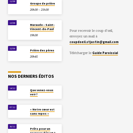
11/08
Groupe de prière
20h30 – 21h30
13/08
Maraude – Saint-
Vincent-de-Paul
Pour recevoir le coup d’œil,
19h30
envoyez un mail à
coupdoeil.stjustin@gmail.com
22/08
Prière des pères
Télécharger le
Guide Paroissial
20h45
NOS DERNIERS ÉDITOS
14/12
Que venez-vous
voir ?
07/12
« Notre cœur est
sans repos »
30/11
Prêts pour un
nouveau départ ?