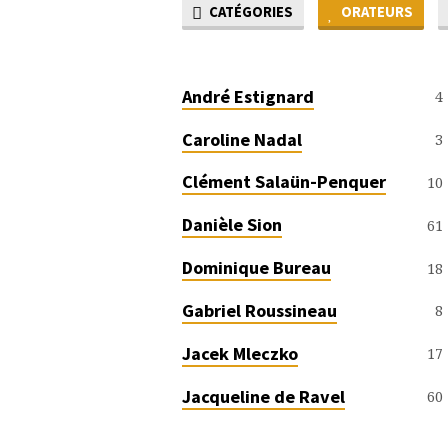
CATÉGORIES
ORATEURS
SERMON
SPEAKERS
André Estignard
4
Caroline Nadal
3
Clément Salaün-Penquer
10
Danièle Sion
61
Dominique Bureau
18
Gabriel Roussineau
8
Jacek Mleczko
17
Jacqueline de Ravel
60