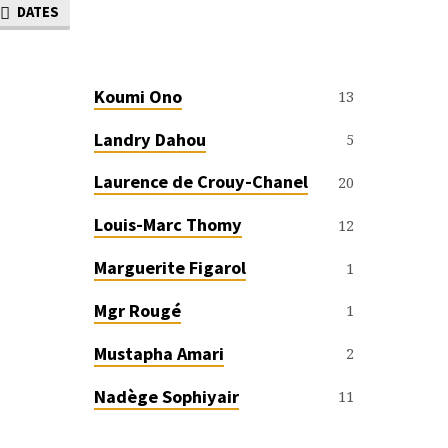
DATES
Koumi Ono
13
Landry Dahou
5
Laurence de Crouy-Chanel
20
Louis-Marc Thomy
12
Marguerite Figarol
1
Mgr Rougé
1
Mustapha Amari
2
Nadège Sophiyair
11