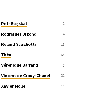
Petr Stejskal
2
Rodrigues Digondi
4
Roland Scagliotti
13
Théo
65
Véronique Barrand
3
Vincent de Crouy-Chanel
22
Xavier Molle
19