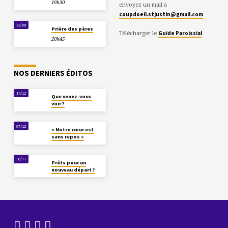
19h30
envoyez un mail à
coupdoeil.stjustin@gmail.com
22/08
Prière des pères
Télécharger le
Guide Paroissial
20h45
NOS DERNIERS ÉDITOS
14/12
Que venez-vous
voir ?
07/12
« Notre cœur est
sans repos »
30/11
Prêts pour un
nouveau départ ?