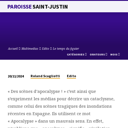
PAROISSE
SAINT-JUSTIN
Accueil
Multimedias
Edito
Le temps du figuier
CATÉGORIES
ORATEURS
MOIS
Roland Scagliotti
Edito
20/11/2024
LE
TEMPS
« Des scènes d’apocalypse ! » c’est ainsi que
DU
s’expriment les médias pour décrire un cataclysme,
FIGUIER
comme celui des scènes tragiques des inondations
récentes en Espagne. Ils utilisent ce mot
« Apocalypse » dans un mauvais sens. En effet,