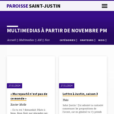
PAROISSE
SAINT-JUSTIN
MULTIMEDIAS À PARTIR DE NOVEMBRE PM
Accueil
Multimedias
AM
Nov
CATÉGORIES
ORATEURS
MOIS
MULTIMEDIAS
À
PARTIR
DE
27/11/2024
27/11/2024
NOVEMBRE
PM
« Ma royauté n’est pas de
Lettre à Justin, saison 3
ce monde »
Théo
Xavier Molle
Salut Justin ! J’ai admiré ta curiosité
concernant les propositions de
– Es-tu roi ? demandait Pilate à
l’avent, car en général tu t’y prends
Jésus. Jésus finit par répondre oui,