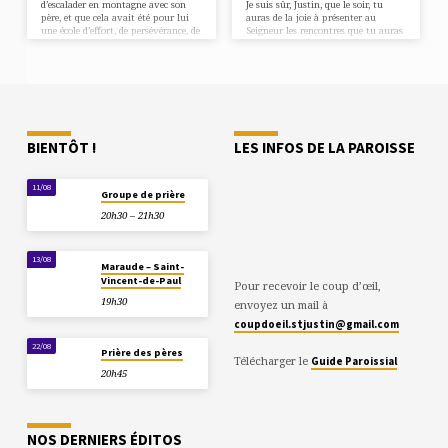
d’escalader en montagne avec son
Je suis sûr, Justin, que le soir, tu
père, et que cela avait été pour lui
auras de la joie à présenter au
une école d’effort, de persévérance, de
Seigneur les rencontres que tu auras
courage reçue de lui. Un jour il a
faites. Ton ami Théo
monté ce Mont et son père lui a
dit : « Dans la vie, « Viso », ou
plutôt « Vise-haut » » ! J’ai trouvé
que c’était une belle parabole d’un
père qui encourageait son fils à
grandir,…
BIENTÔT !
LES INFOS DE LA PAROISSE
11/08
Groupe de prière
20h30 – 21h30
13/08
Maraude – Saint-
Vincent-de-Paul
Pour recevoir le coup d’œil,
19h30
envoyez un mail à
coupdoeil.stjustin@gmail.com
22/08
Prière des pères
Télécharger le
Guide Paroissial
20h45
NOS DERNIERS ÉDITOS