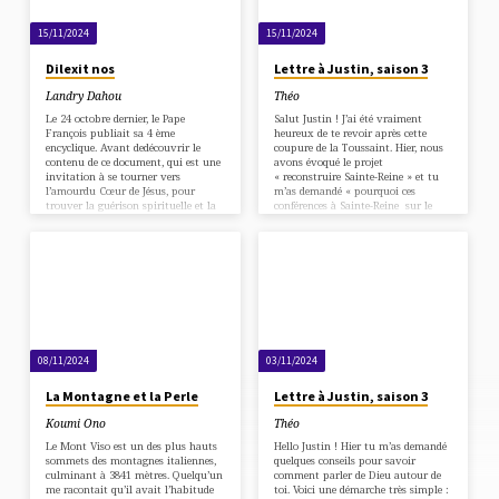
tombent. La révélation ? C’est que
toute l’histoire…
15/11/2024
15/11/2024
Dilexit nos
Lettre à Justin, saison 3
Landry Dahou
Théo
Le 24 octobre dernier, le Pape
Salut Justin ! J’ai été vraiment
François publiait sa 4 ème
heureux de te revoir après cette
encyclique. Avant dedécouvrir le
coupure de la Toussaint. Hier, nous
contenu de ce document, qui est une
avons évoqué le projet
invitation à se tourner vers
« reconstruire Sainte-Reine » et tu
l’amourdu Cœur de Jésus, pour
m’as demandé « pourquoi ces
trouver la guérison spirituelle et la
conférences à Sainte-Reine sur le
beauté dans un mondetroublé,
développement personnel, alors que
posons-nous cette question : qu’est-
le sujet n’est pas spirituel » ? Je
ce qu’une encyclique, et à quoi sert-
n’avais pas vraiment réfléchi à la
elle? Une encyclique est une lettre
question, mais ce matin voici ce qui
circulaire (du latin encyclia,
m’habite : Blague mise à part – je
« cercle ») adresséepar le pape à tous
crois vraiment que sur la paroisse il
les évêques du monde, et de plus en
nous faut développer la culture de
plus également, àl’ensemble des
l’invitation. Non…
prêtres…
08/11/2024
03/11/2024
La Montagne et la Perle
Lettre à Justin, saison 3
Koumi Ono
Théo
Le Mont Viso est un des plus hauts
Hello Justin ! Hier tu m’as demandé
sommets des montagnes italiennes,
quelques conseils pour savoir
culminant à 3841 mètres. Quelqu’un
comment parler de Dieu autour de
me racontait qu’il avait l’habitude
toi. Voici une démarche très simple :