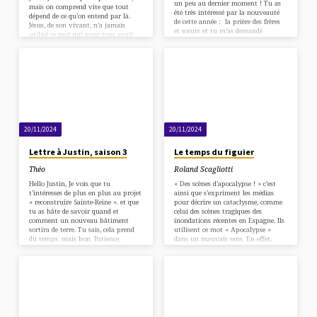
un peu au dernier moment ! Tu as
mais on comprend vite que tout
été très intéressé par la nouveauté
dépend de ce qu’on entend par là.
de cette année : la prière des frères
Jésus, de son vivant, n’a jamais
et sœurs et tu m’as demandé
utilisé ce mot qui pour tous avait
quelques explications ! les voici :
une définition seulement politique.
C’est quoi ? C’est un binôme de
« Ma royauté n’est pas de ce
personnes qui prient pour toi et
monde. » Le mot basileia signifie à
t’invitent à exprimer ce que tu
la fois royaume, règne et royauté.
demandes au Seigneur, pour toi.
Dans tous les cas il s’agit d’une
Avec qui ? Avec deux personnes de
gouvernance. Mais Jésus n’a jamais
la paroisse…
gouverné qu’une poignée de
disciples, et la seule…
20/11/2024
20/11/2024
Lettre à Justin, saison 3
Le temps du figuier
Théo
Roland Scagliotti
Hello Justin, Je vois que tu
« Des scènes d’apocalypse ! » c’est
t’intéresses de plus en plus au projet
ainsi que s’expriment les médias
« reconstruire Sainte-Reine ». et que
pour décrire un cataclysme, comme
tu as hâte de savoir quand et
celui des scènes tragiques des
comment un nouveau bâtiment
inondations récentes en Espagne. Ils
sortira de terre. Tu sais, cela prend
utilisent ce mot « Apocalypse »
du temps, mais bon, Patience,
dans un mauvais sens. En effet,
détermination, espérance, confiance
n’oublions que « apocalypse »
sont autant de qualités que Paul
signifie « révélation ». C’est
demande aux communautés
pourquoi, quand nous entendons
chrétiennes de vivre. Tu te souviens,
chaque année, le récit évangélique de
que je t’avais invité à faire une
la fin des temps, il faut nous
enquête de quartier. Il y a eu 150
demander ce que le Seigneur veut
personnes qui ont été rencontrées et
nous faire connaître au lieu de nous
à…
effrayer devant les astres qui