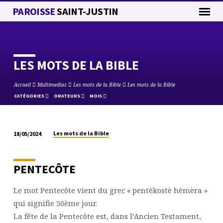
PAROISSE
SAINT-JUSTIN
LES MOTS DE LA BIBLE
Accueil
Multimedias
Les mots de la Bible
Les mots de la Bible
CATÉGORIES
ORATEURS
MOIS
Les mots de la Bible
18/05/2024
LES
MOTS
DE
PENTECÔTE
LA
BIBLE
Le mot Pentecôte vient du grec « pentèkostè hèmèra »
qui signifie 50ème jour.
La fête de la Pentecôte est, dans l’Ancien Testament,