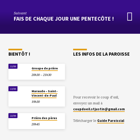
Suivant
FAIS DE CHAQUE JOUR UNE PENTECÔTE !
BIENTÔT !
LES INFOS DE LA PAROISSE
11/08
Groupe de prière
20h30 – 21h30
13/08
Maraude – Saint-
Vincent-de-Paul
Pour recevoir le coup d’œil,
19h30
envoyez un mail à
coupdoeil.stjustin@gmail.com
22/08
Prière des pères
Télécharger le
Guide Paroissial
20h45