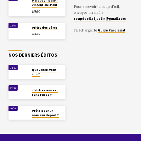
Maraude – Saint-
Vincent-de-Paul
Pour recevoir le coup d’œil,
19h30
envoyez un mail à
coupdoeil.stjustin@gmail.com
22/08
Prière des pères
Télécharger le
Guide Paroissial
20h45
NOS DERNIERS ÉDITOS
14/12
Que venez-vous
voir ?
07/12
« Notre cœur est
sans repos »
30/11
Prêts pour un
nouveau départ ?