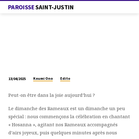
PAROISSE
SAINT-JUSTIN
Koumi Ono
Edito
13/04/2025
AUJOURD’HUI,
JOIE
Peut-on être dans la joie aujourd’hui ?
OU
TRISTESSE ?
Le dimanche des Rameaux est un dimanche un peu
spécial : nous commençons la célébration en chantant
« Hosanna », agitant nos Rameaux accompagnés
d’airs joyeux, puis quelques minutes après nous