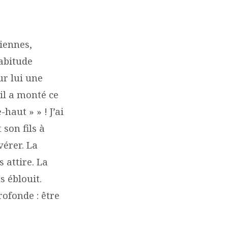
iennes,
habitude
ur lui une
 il a monté ce
-haut » » ! J’ai
son fils à
vérer. La
 attire. La
 éblouit.
rofonde : être