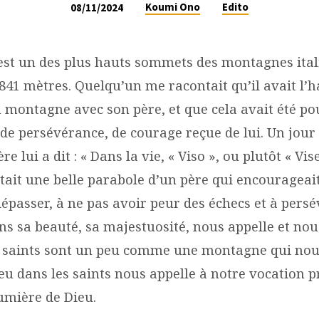
Koumi Ono
Edito
08/11/2024
est un des plus hauts sommets des montagnes ital
841 mètres. Quelqu’un me racontait qu’il avait l’
n montagne avec son père, et que cela avait été po
, de persévérance, de courage reçue de lui. Un jour
e lui a dit : « Dans la vie, « Viso », ou plutôt « Vise
tait une belle parabole d’un père qui encourageait 
dépasser, à ne pas avoir peur des échecs et à persé
s sa beauté, sa majestuosité, nous appelle et nous
es saints sont un peu comme une montagne qui nous
u dans les saints nous appelle à notre vocation p
umière de Dieu.