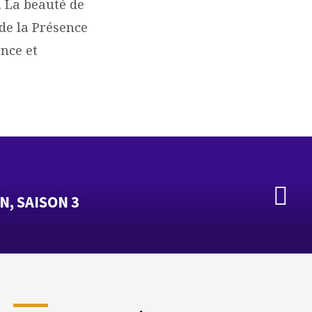
. La beauté de
 de la Présence
ance et
N, SAISON 3