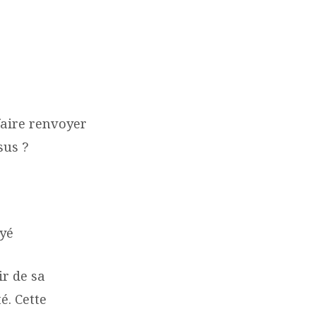
faire renvoyer
sus ?
oyé
r de sa
é. Cette