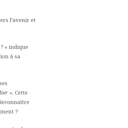
ers l’avenir et
 ? » indique
tion à sa
ses
ier ».
Cette
 Reconnaître
mment ?