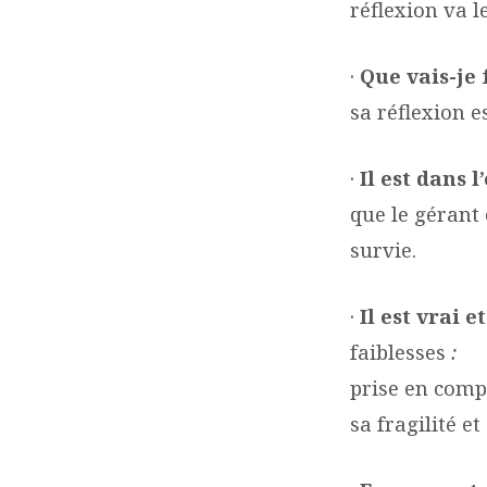
réflexion va l
·
Que vais-je 
sa réflexion es
·
Il est dans 
que le gérant 
survie.
·
Il est vrai e
faiblesses
: «
prise en compt
sa fragilité e