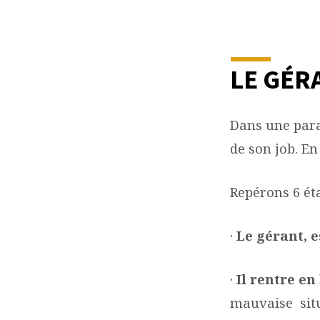
LES
MOTS
LE GÉR
DE
Dans une para
LA
de son job. En
BIBLE
Repérons 6 ét
·
Le gérant, e
·
Il rentre en
mauvaise situa