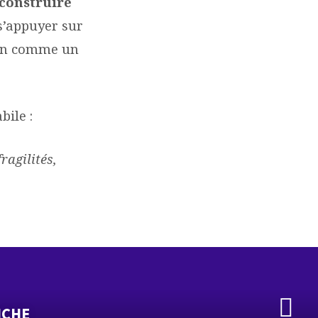
 construire
 s’appuyer sur
main comme un
bile :
ragilités,
ICHE