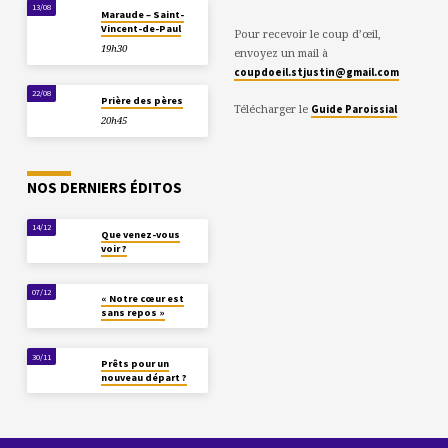
13/08
Maraude – Saint-
Vincent-de-Paul
Pour recevoir le coup d’œil,
19h30
envoyez un mail à
coupdoeil.stjustin@gmail.com
22/08
Prière des pères
Télécharger le
Guide Paroissial
20h45
NOS DERNIERS ÉDITOS
14/12
Que venez-vous
voir ?
07/12
« Notre cœur est
sans repos »
30/11
Prêts pour un
nouveau départ ?