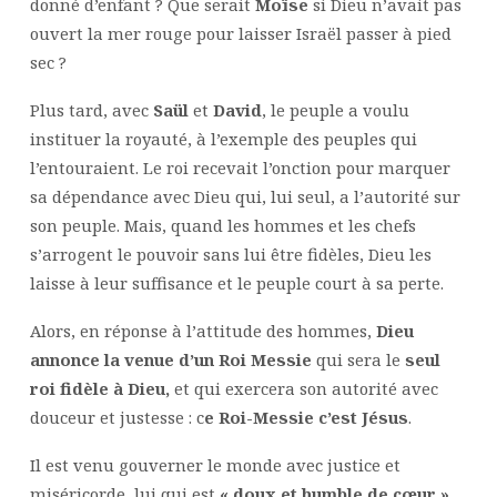
donné d’enfant ? Que serait
Moïse
si Dieu n’avait pas
ouvert la mer rouge pour laisser Israël passer à pied
sec ?
Plus tard, avec
Saül
et
David
, le peuple a voulu
instituer la royauté, à l’exemple des peuples qui
l’entouraient. Le roi recevait l’onction pour marquer
sa dépendance avec Dieu qui, lui seul, a l’autorité sur
son peuple. Mais, quand les hommes et les chefs
s’arrogent le pouvoir sans lui être fidèles, Dieu les
laisse à leur suffisance et le peuple court à sa perte.
Alors, en réponse à l’attitude des hommes,
Dieu
annonce la venue d’un Roi Messie
qui sera le
seul
roi fidèle à Dieu,
et qui exercera son autorité avec
douceur et justesse : c
e Roi-Messie c’est Jésus
.
Il est venu gouverner le monde avec justice et
miséricorde, lui qui est
« doux et humble de cœur ».