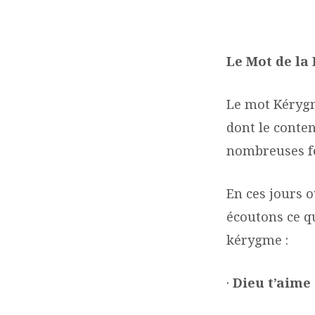
LES
MOTS
Le Mot de la
DE
Le mot Kérygm
LA
dont le conten
nombreuses f
BIBLE
En ces jours o
écoutons ce qu
kérygme :
·
Dieu t’aime 