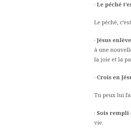
·
Le péché t’e
Le péché, c’e
·
Jésus enlèv
à une nouvelle 
la joie et la p
·
Crois en Jés
Tu peux lui fa
·
Sois rempli 
vie.