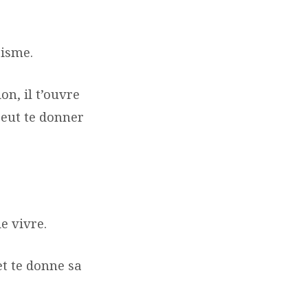
risme.
on, il t’ouvre
 peut te donner
e vivre.
et te donne sa