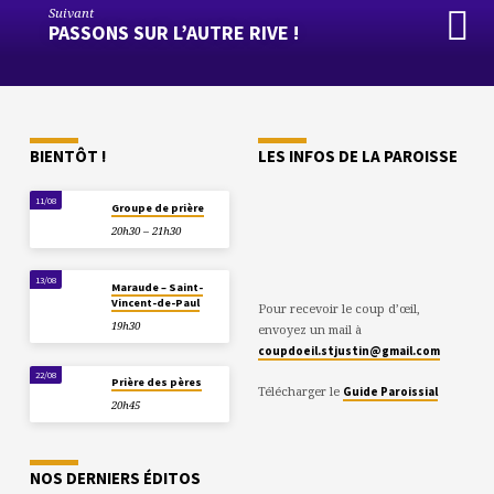
Suivant
PASSONS SUR L’AUTRE RIVE !
BIENTÔT !
LES INFOS DE LA PAROISSE
11/08
Groupe de prière
20h30 – 21h30
13/08
Maraude – Saint-
Vincent-de-Paul
Pour recevoir le coup d’œil,
19h30
envoyez un mail à
coupdoeil.stjustin@gmail.com
22/08
Prière des pères
Télécharger le
Guide Paroissial
20h45
NOS DERNIERS ÉDITOS