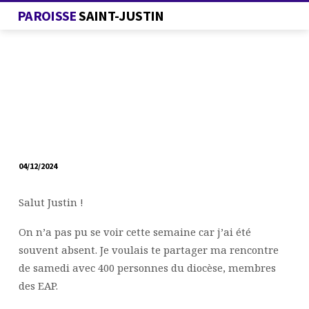
PAROISSE
SAINT-JUSTIN
04/12/2024
LETTRE
À
Salut Justin !
JUSTIN,
SAISON
On n’a pas pu se voir cette semaine car j’ai été
3
souvent absent. Je voulais te partager ma rencontre
de samedi avec 400 personnes du diocèse, membres
des EAP.