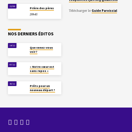
22/08
Prière des pères
Télécharger le
Guide Paroissial
20h45
NOS DERNIERS ÉDITOS
14/12
Que venez-vous
voir ?
07/12
« Notre cœur est
sans repos »
30/11
Prêts pour un
nouveau départ ?