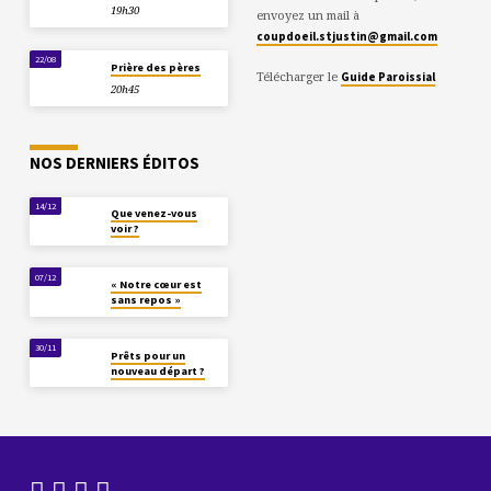
19h30
envoyez un mail à
coupdoeil.stjustin@gmail.com
22/08
Prière des pères
Télécharger le
Guide Paroissial
20h45
NOS DERNIERS ÉDITOS
14/12
Que venez-vous
voir ?
07/12
« Notre cœur est
sans repos »
30/11
Prêts pour un
nouveau départ ?