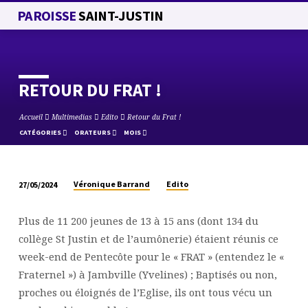
PAROISSE
SAINT-JUSTIN
RETOUR DU FRAT !
Accueil
Multimedias
Edito
Retour du Frat !
CATÉGORIES
ORATEURS
MOIS
Véronique Barrand
Edito
27/05/2024
RETOUR
DU
Plus de 11 200 jeunes de 13 à 15 ans (dont 134 du
FRAT
collège St Justin et de l’aumônerie) étaient réunis ce
!
week-end de Pentecôte pour le « FRAT » (entendez le «
Fraternel ») à Jambville (Yvelines) ; Baptisés ou non,
proches ou éloignés de l’Eglise, ils ont tous vécu un