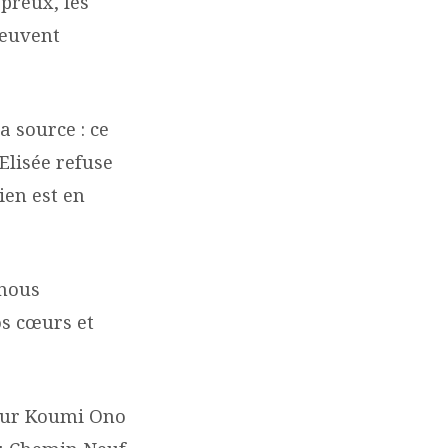
épreux, les
peuvent
a source : ce
Elisée refuse
ien est en
 nous
os cœurs et
ur Koumi Ono