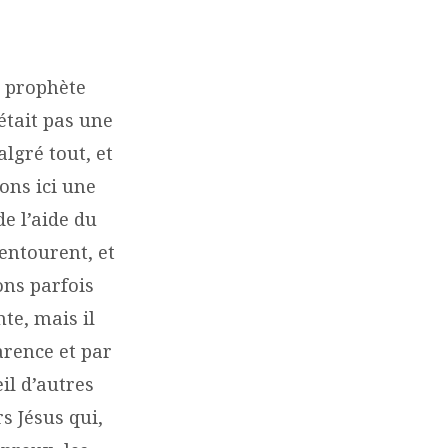
u prophète
’était pas une
algré tout, et
ons ici une
de l’aide du
entourent, et
ons parfois
te, mais il
arence et par
il d’autres
s Jésus qui,