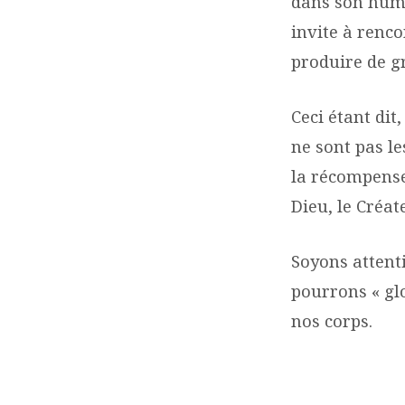
dans son humil
invite à renco
produire de g
Ceci étant dit
ne sont pas le
la récompense
Dieu, le Créat
Soyons attent
pourrons « glo
nos corps.