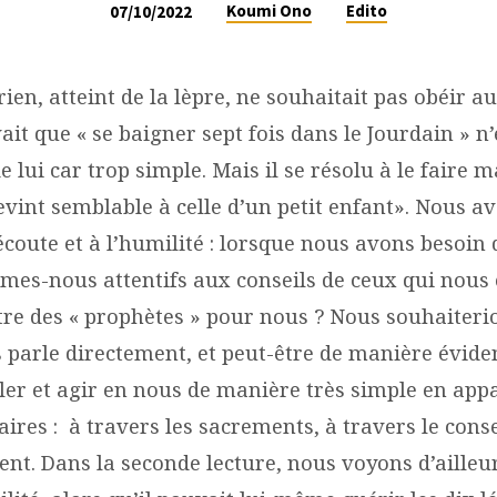
Koumi Ono
Edito
07/10/2022
en, atteint de la lèpre, ne souhaitait pas obéir a
uvait que « se baigner sept fois dans le Jourdain » n
e lui car trop simple. Mais il se résolu à le faire m
evint semblable à celle d’un petit enfant». Nous av
’écoute et à l’humilité : lorsque nous avons besoin 
mes-nous attentifs aux conseils de ceux qui nous 
tre des « prophètes » pour nous ? Nous souhaiteri
 parle directement, et peut-être de manière éviden
ler et agir en nous de manière très simple en app
ires : à travers les sacrements, à travers le conse
nt. Dans la seconde lecture, nous voyons d’ailleur