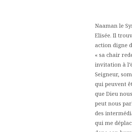
L’HUMILITÉ
DE
Naaman le Syri
Elisée. Il tro
DIEU
action digne d
« sa chair red
invitation à l
Seigneur, som
qui peuvent ê
que Dieu nous
peut nous par
des intermédia
qui me déplace