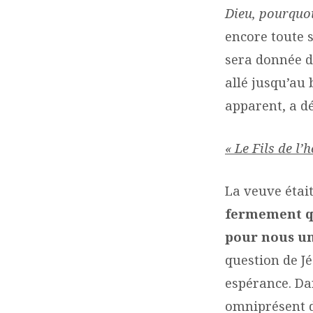
Dieu, pourquo
encore toute s
sera donnée da
allé jusqu’au
apparent, a d
« Le Fils de l’
La veuve étai
fermement qu
pour nous un
question de Jé
espérance. Da
omniprésent d