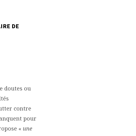
IRE DE
e doutes ou
ltés
tter contre
manquent pour
propose «
une