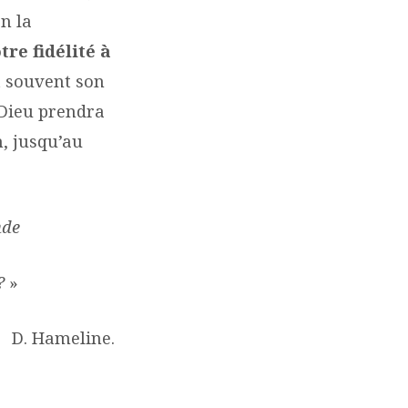
n la
re fidélité à
it souvent son
 Dieu prendra
, jusqu’au
nde
 ?
»
D. Hameline.