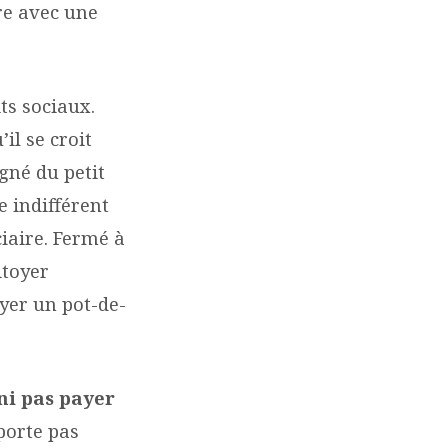
re avec une
ts sociaux.
il se croit
gné du petit
e indifférent
iaire. Fermé à
itoyer
ayer un pot-de-
ini pas payer
porte pas