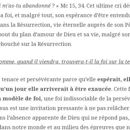
i m’as-tu abandonné
? » Mc 15, 34. Cet ultime cri d
a foi, et malgré tout, son espérance d’être entend
ns la Résurrection, vie éternelle auprès de son Pè
 bout du plan d’amour de Dieu et sa vie, malgré so
ébouché sur la Résurrection.
homme, quand il viendra, trouvera-t-il la foi sur la te
t tenace et persévérante parce qu’elle
espérait, el
’un jour elle arriverait à être exaucée
. Cett
 modèle de foi
, une foi indissociable de la persé
sus est une invitation pressante à ne pas relâcher
ns l’absence apparente de Dieu qui ne répond pas,
ans notre monde et au milieu des épreuves que n