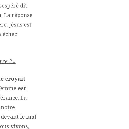
ésespéré dit
u. La réponse
re. Jésus est
n échec
rre ? »
le croyait
e femme
est
vérance. La
 notre
 devant le mal
ous vivons,