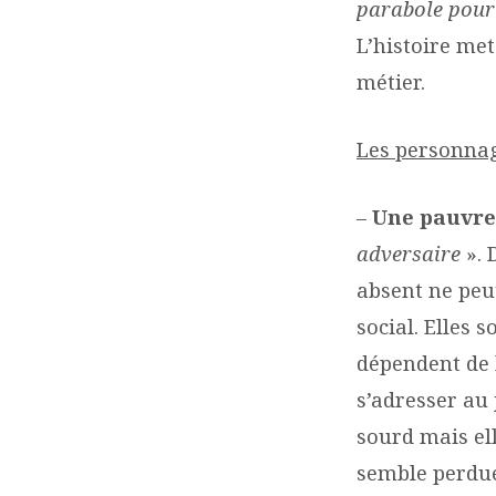
parabole pour 
L’histoire me
métier.
Les personnag
–
Une pauvre
adversaire
». 
absent ne peut
social. Elles 
dépendent de l
s’adresser au
sourd mais ell
semble perdue