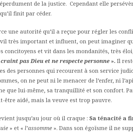
éperdument de la justice. Cependant elle persévè
 qu’il finit par céder.
ce une autorité qu’il a reçue pour régler les confli
il très important et influent, on peut imaginer qu’
s concitoyens et vit dans les mondanités, très éloi
 craint pas Dieu et ne respecte personne
».
Il rest
es des personnes qui recourent à son service judic
mmes, on ne peut ni le menacer de l’enfer, ni l’ap
me que lui-même, sa tranquillité et son confort. P
t-être aidé, mais la veuve est trop pauvre.
revient jusqu’au jour où il craque :
Sa ténacité a f
nuie
» et «
l’assomme
». Dans son égoïsme il ne sup