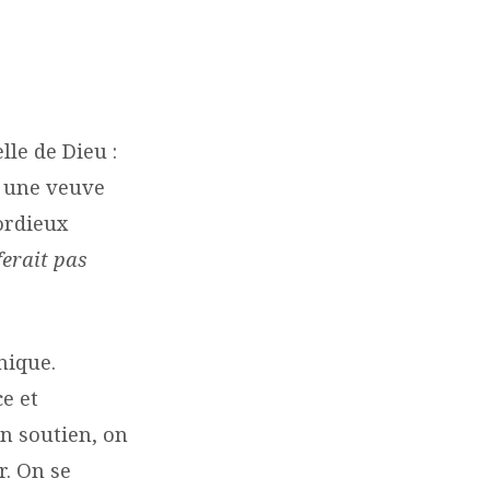
lle de Dieu :
à une veuve
cordieux
ferait pas
nique.
e et
n soutien, on
r. On se