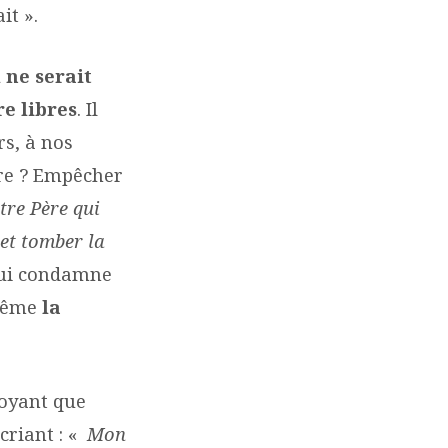
it ».
l ne serait
re libres
. Il
rs, à nos
tre ? Empêcher
tre Père qui
 et tomber la
 qui condamne
 même
la
voyant que
criant : «
Mon