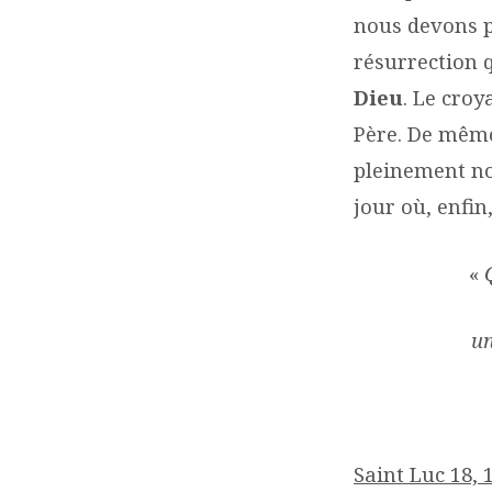
nous devons pr
résurrection 
Dieu
. Le croy
Père. De même
pleinement no
jour où, enfin
«
un
Saint Luc 18, 