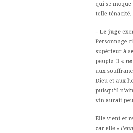
qui se moque 
telle ténacité,
–
Le juge
exer
Personnage civ
supérieur à se
peuple. Il
«
ne
aux souffranc
Dieu et aux ho
puisqu’il n’ai
vin aurait peu
Elle vient et 
car elle «
l’en