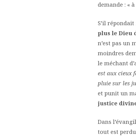
demande : « à 
S’il répondai
plus le Dieu 
n’est pas un m
moindres dema
le méchant d’a
est aux cieux f
pluie sur les j
et punit un ma
justice divin
Dans l’évangil
tout est perd