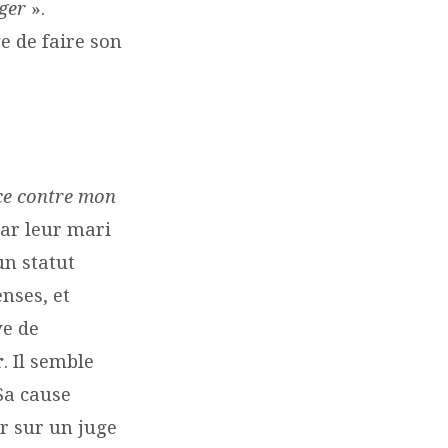
ger
».
e de faire son
ce contre mon
car leur mari
un statut
enses, et
ve de
r
. Il semble
 Sa cause
r sur un juge