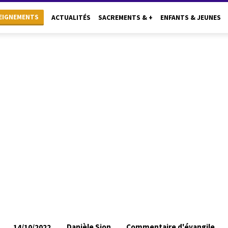
EIGNEMENTS
ACTUALITÉS
SACREMENTS & +
ENFANTS & JEUNES
Danièle Sion
Commentaire d'évangile
14/10/2022