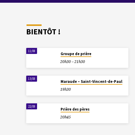
BIENTÔT !
11/08
Groupe de prière
20h30 – 21h30
13/08
Maraude – Saint-Vincent-de-Paul
19h30
22/08
Prière des pères
20h45