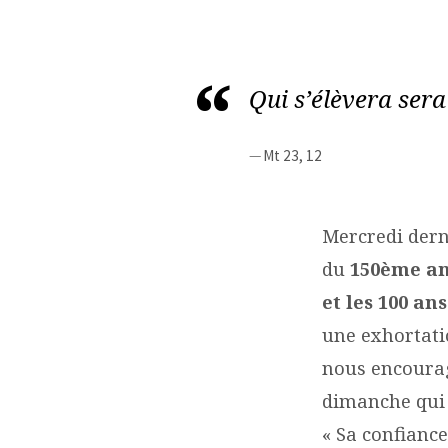
LA
VOIE
Qui s’élèvera sera
DE
Mt 23, 12
L’ENFANCE
SPIRITUELLE
Mercredi derni
du
150ème ann
et les 100 an
une exhortati
nous encourag
dimanche qui 
« Sa confiance