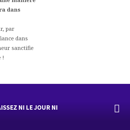
era dans
r, par
fiance dans
neur sanctifie
 !
SSEZ NI LE JOUR NI