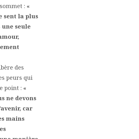
e sommet :
«
e sent la plus
s une seule
’amour,
ulement
ibère des
es peurs qui
e point :
«
us ne devons
avenir, car
es mains
es
d’une manière