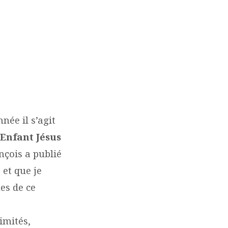
née il s’agit
’Enfant Jésus
ançois a publié
»
et que je
es de ce
imités,