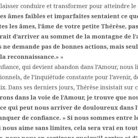
 laisser conduire et transformer pour atteindre l
les âmes faibles et imparfaites sentaient ce qu
tes les âmes, l’âme de votre petite Thérèse, pa
rait d’arriver au sommet de la montagne de l
s ne demande pas de bonnes actions, mais se
 la reconnaissance.»
»
onfiance, qui devient abandon dans l’Amour, nous l
ionnels, de l’inquiétude constante pour l’avenir, d
ix. Dans ses derniers jours, Thérèse insistait sur c
rons dans la voie de l’Amour, je trouve que no
 ce qui peut nous arriver de douloureux dans l’
manquer de confiance. » Si nous sommes entre l
 nous aime sans limites, cela sera vrai en tout
s, nous nous en sortirons quoiqu’il arrive et 