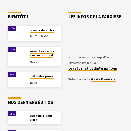
BIENTÔT !
LES INFOS DE LA PAROISSE
11/08
Groupe de prière
20h30 – 21h30
13/08
Maraude – Saint-
Vincent-de-Paul
Pour recevoir le coup d’œil,
19h30
envoyez un mail à
coupdoeil.stjustin@gmail.com
22/08
Prière des pères
Télécharger le
Guide Paroissial
20h45
NOS DERNIERS ÉDITOS
14/12
Que venez-vous
voir ?