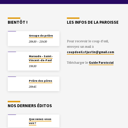
BIENTÔT !
LES INFOS DE LA PAROISSE
11/08
Groupe de prière
Pour recevoir le coup d’œil,
20h30 – 21h30
envoyez un mail à
coupdoeil.stjustin@gmail.com
13/08
Maraude – Saint-
Vincent-de-Paul
Télécharger le
Guide Paroissial
19h30
22/08
Prière des pères
20h45
NOS DERNIERS ÉDITOS
14/12
Que venez-vous
voir ?