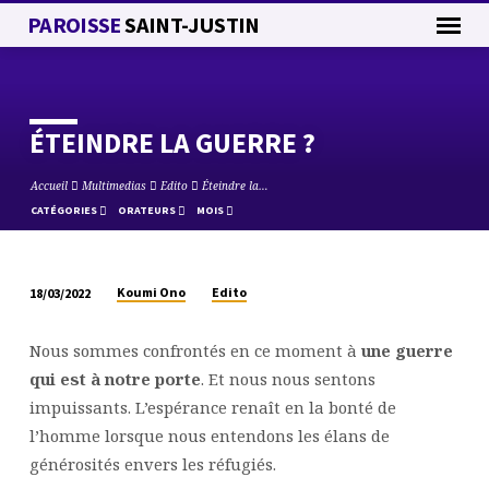
PAROISSE
SAINT-JUSTIN
ÉTEINDRE LA GUERRE ?
Accueil
Multimedias
Edito
Éteindre la…
CATÉGORIES
ORATEURS
MOIS
Koumi Ono
Edito
18/03/2022
ÉTEINDRE
LA
Nous sommes confrontés en ce moment à
une guerre
GUERRE ?
qui est à notre porte
. Et nous nous sentons
impuissants. L’espérance renaît en la bonté de
l’homme lorsque nous entendons les élans de
générosités envers les réfugiés.