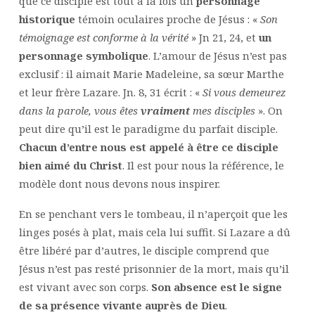
que ce disciple est tout à la fois un
personnage
historique
témoin oculaires proche de Jésus : «
Son
témoignage est conforme à la vérité
» Jn 21, 24, et
un
personnage symbolique
. L’amour de Jésus n’est pas
exclusif : il aimait Marie Madeleine, sa sœur Marthe
et leur frère Lazare. Jn. 8, 31 écrit : «
Si vous demeurez
dans la parole, vous êtes
vraiment
mes disciples
». On
peut dire qu’il est le paradigme du parfait disciple.
Chacun d’entre nous est appelé à être ce disciple
bien aimé du Christ
. Il est pour nous la référence, le
modèle dont nous devons nous inspirer.
En se penchant vers le tombeau, il n’aperçoit que les
linges posés à plat, mais cela lui suffit. Si Lazare a dû
être libéré par d’autres, le disciple comprend que
Jésus n’est pas resté prisonnier de la mort, mais qu’il
est vivant avec son corps.
Son absence est le signe
de sa présence vivante auprès de Dieu
.