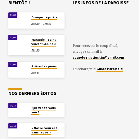
BIENTÔT !
LES INFOS DE LA PAROISSE
11/08
Groupe de prière
20h30 – 21h30
13/08
Maraude – Saint-
Vincent-de-Paul
Pour recevoir le coup d’œil,
19h30
envoyez un mail à
coupdoeil.stjustin@gmail.com
22/08
Prière des pères
Télécharger le
Guide Paroissial
20h45
NOS DERNIERS ÉDITOS
14/12
Que venez-vous
voir ?
07/12
« Notre cœur est
sans repos »