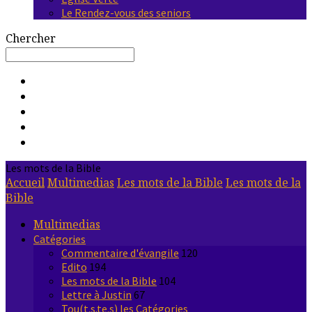
Le Rendez-vous des seniors
Chercher
Les mots de la Bible
Accueil
Multimedias
Les mots de la Bible
Les mots de la
Bible
Multimedias
Catégories
Commentaire d'évangile
120
Edito
194
Les mots de la Bible
104
Lettre à Justin
67
Tou(t.s.te.s) les Catégories