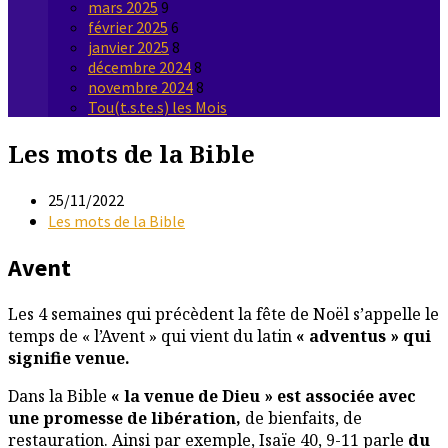
mars 2025
9
février 2025
6
janvier 2025
8
décembre 2024
8
novembre 2024
8
Tou(t.s.te.s) les Mois
Les mots de la Bible
25/11/2022
Les mots de la Bible
Avent
Les 4 semaines qui précèdent la fête de Noël s’appelle le
temps de « l’Avent » qui vient du latin
« adventus » qui
signifie venue.
Dans la Bible
« la venue de Dieu » est associée avec
une promesse de libération,
de bienfaits, de
restauration. Ainsi par exemple, Isaïe 40, 9-11 parle
du