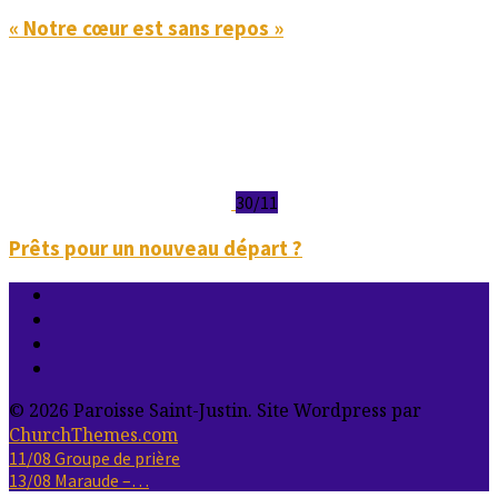
« Notre cœur est sans repos »
30/11
Prêts pour un nouveau départ ?
© 2026 Paroisse Saint-Justin. Site Wordpress par
ChurchThemes.com
11/08
Groupe de prière
13/08
Maraude –…