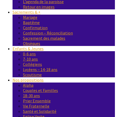
L’agenda de la paroisse
Retour en images
Sacrements & +
Mariage
Baptême
Confirmation
Confession – Réconciliation
Sacrement des malades
Obsèques
Enfants & Jeunes
0-6 ans
7-10 ans
Collégiens
Lycéens – 14-18 ans
Scoutisme
Nos propositions
Alpha
Couples et Familles
18-30 ans
Prier Ensemble
Vie Fraternelle
Santé et Solidarité
Eglise Verte