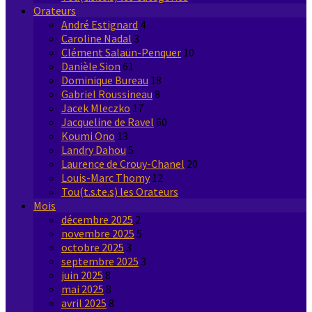
Orateurs
André Estignard
4
Caroline Nadal
3
Clément Salaün-Penquer
10
Danièle Sion
61
Dominique Bureau
18
Gabriel Roussineau
8
Jacek Mleczko
17
Jacqueline de Ravel
60
Koumi Ono
13
Landry Dahou
5
Laurence de Crouy-Chanel
20
Louis-Marc Thomy
12
Tou(t.s.te.s) les Orateurs
Mois
décembre 2025
2
novembre 2025
5
octobre 2025
3
septembre 2025
3
juin 2025
8
mai 2025
8
avril 2025
8