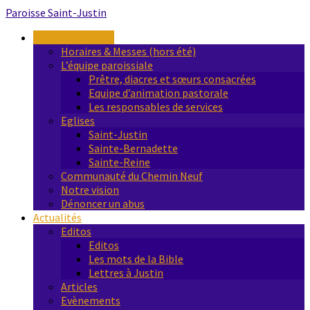
Paroisse
Saint-Justin
Renseignements
Horaires & Messes (hors été)
L’équipe paroissiale
Prêtre, diacres et sœurs consacrées
Equipe d’animation pastorale
Les responsables de services
Eglises
Saint-Justin
Sainte-Bernadette
Sainte-Reine
Communauté du Chemin Neuf
Notre vision
Dénoncer un abus
Actualités
Editos
Editos
Les mots de la Bible
Lettres à Justin
Articles
Evènements