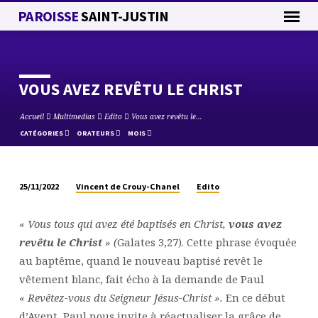
PAROISSE
SAINT-JUSTIN
VOUS AVEZ REVÊTU LE CHRIST
Accueil
Multimedias
Edito
Vous avez revêtu le…
CATÉGORIES
ORATEURS
MOIS
Vincent de Crouy-Chanel
Edito
25/11/2022
VOUS
AVEZ
« Vous tous qui avez été baptisés en Christ,
vous avez
REVÊTU
revêtu le Christ
» (
Galates 3,27). Cette phrase évoquée
LE
au baptême, quand le nouveau baptisé revêt le
CHRIST
vêtement blanc, fait écho à la demande de Paul
« Revêtez-vous du Seigneur Jésus-Christ ».
En ce début
d’Avent
,
Paul nous invite à réactualiser la grâce de