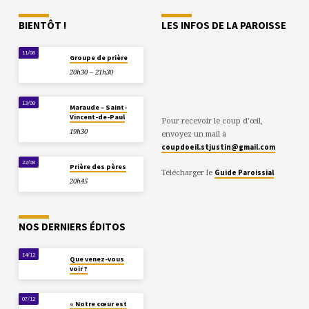
BIENTÔT !
LES INFOS DE LA PAROISSE
11/08
Groupe de prière
20h30 – 21h30
13/08
Maraude – Saint-
Vincent-de-Paul
Pour recevoir le coup d’œil,
19h30
envoyez un mail à
coupdoeil.stjustin@gmail.com
22/08
Prière des pères
Télécharger le
Guide Paroissial
20h45
NOS DERNIERS ÉDITOS
14/12
Que venez-vous
voir ?
07/12
« Notre cœur est